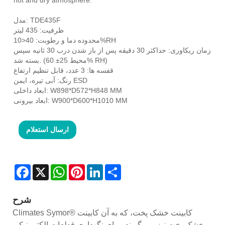
مدل: TDE435F
ظرفیت: 435 لیتر
محدوده دما و رطوبت: 40<10%RH
زمان ریکاوری: حداکثر 30 دقیقه پس از باز شدن درب 30 ثانیه سپس
بسته شد. (محیط 25± 60% RH)
قفسه ها: 3 عدد، قابل تنظیم ارتفاع
رنگ: آبی تیره، ایمن ESD
ابعاد داخلی: W898*D572*H848 MM
ابعاد بیرونی: W900*D600*H1010 MM
ارسال استعلام
Facebook
X
WhatsApp
Pinterest
LinkedIn
Share
شرح
Climates Symor® کابینت خشک پخت، که به آن کابینت
خشک پخت نیز می گویند، برای نگهداری قطعات الکترونیکی