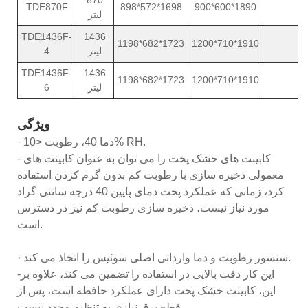
TDE870F
898*572*1698
900*600*1890
لیتر
TDE1436F-
1436
1198*682*1723
1200*710*1910
لیتر
4
TDE1436F-
1436
1198*682*1723
1200*710*1910
لیتر
6
ویژگی
· دما 40، رطوبت <10% RH.
- کابینت های خشک پخت را می توان به عنوان کابینت های
معمولی ذخیره سازی با رطوبت کم بدون گرم کردن استفاده
کرد، زمانی که عملکرد پخت دمای پایین 40 درجه سانتی گراد
مورد نیاز نیست، ذخیره سازی رطوبت کم نیز در دسترس
است.
· سنسور رطوبت و دما وارداتی اصلی سوئیس را اتخاذ می کند.
-این کار دقت بالایی در استفاده را تضمین می کند، علاوه بر
این، کابینت خشک پخت دارای عملکرد حافظه است، پس از
قطع برق نیازی به تنظیم مجدد نیست.