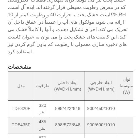
که در معرض رطوبت محیطی قرار گرفته اند، ایده آل است،
کابینت خشک پخت با حرارت 40 و رطوبت کمتر از 10% RH
ارائه می شود، مولکول های آب را عمیقاً در اعماق داخل آن
تحریک می کند. اجزای تشکیل دهنده، و آنها را کاملاً خشک می
کند، این کابینت های خشک پخت را می توان به عنوان کابینت
های ذخیره سازی معمولی با رطوبت کم بدون گرم کردن نیز
استفاده کرد.
مشخصات
توان
ابعاد خارجی
ابعاد داخلی
متوسط
ظرفیت
مدل
(W×D×H،mm)
(W×D×H،mm)
​​(W)
320
TDE320F
898*422*848
900*450*1010
لیتر
435
TDE435F
898*572*848
900*600*1010
لیتر
870