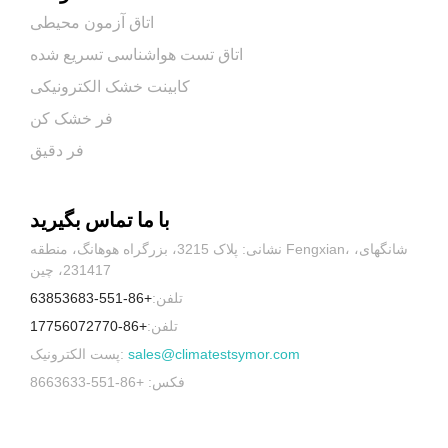
اتاق آزمون محیطی
اتاق تست هواشناسی تسریع شده
کابینت خشک الکترونیکی
فر خشک کن
فر دقیق
با ما تماس بگیرید
نشانی: پلاک 3215، بزرگراه هوهانگ، منطقه Fengxian، شانگهای،
231417، چین
تلفن:
+86-551-63853683
تلفن:
+86-17756072770
sales@climatestsymor.com
پست الکترونیک:
فکس: +86-551-8663633