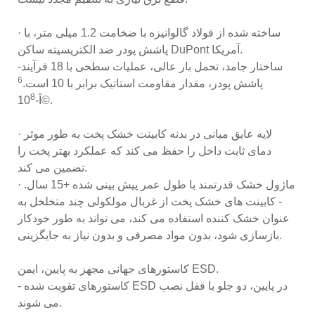
· ساخته شده از فولاد گالوانیزه با ضخامت 1.2 میلی متر، با
پاشش پودر ضد الکتریسیته ساکن DuPont آمریکا.
-ساختار جامد، تحمل بار عالی، عملیات سطحی با 18 فرآیند
6
پاشش پودر، مقدار مقاومت استاتیک برابر با 10 است.
8
-10
Î©.
· لایه عایق میانی در بدنه کابینت خشک پخت به طور موثر
دمای ثابت داخل را حفظ می کند که عملکرد بهتر پخت را
تضمین می کند.
· ماژول خشک قدرتمند با طول عمر پیش بینی شده +15 سال.
- کابینت های خشک پخت از غربال مولکولی چند متخلخل به
عنوان خشک کننده استفاده می کند، می تواند به طور خودکار
بازسازی شود، بدون مواد مصرفی و بدون نیاز به جایگزینی.
کاستورهای جهانی مجهز به پایین، ایمن ESD.
- کاستورهای تقویت شده ESD در پایین، دو جلو با قفل نصب
می شوند.