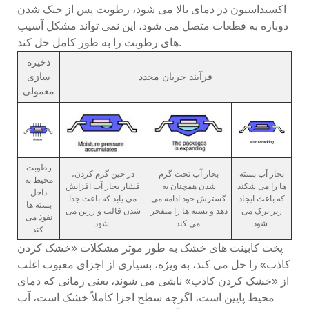
اکسیداسیون در دمای بالا می شود، رطوبت پس از خنک شدن
دوباره به قطعات متصل می شود، این نمی تواند مشکل آسیب
های رطوبت را به طور کامل حل کند.
ذخیره
فرآیند جریان مجدد
سازی
معمولی
رطوبت
بخار آب بسته
بخار آب تحت گرم
در حین گرم کردن،
محیط به
ها را می شکند
شدن همچنان به
فشار بخار آب افزایش
داخل
که باعث ایجاد
گسترش خود ادامه می
می یابد که باعث جدا
بسته ها
ریز ترک می
دهد و بسته ها را منفجر
شدن قالب و رزین می
نفوذ می
شود.
می کند.
شود.
کند.
پخت کابینت های خشک به طور موثر مشکلات «خشک کردن
کاذب» را حل می کند، به ویژه، بسیاری از اجزای معیوب اغلب
از «خشک کردن کاذب» ناشی می شوند، یعنی زمانی که دمای
محیط پایین است، اگرچه سطح اجزا کاملاً خشک است، آب