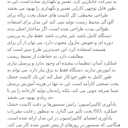
به سرعت جایگزین کرد، تعمیر و نگهداری ساده است، این به
طور قابل توجهی کارایی تعمیر و نگهداری را بهبود می بخشد.
طراحی محیطی: کل کابینت های خشک پخت زباله برای
آلودگی محیط زیست تولید نمی کند. این مدل برای استفاده
طولانی مدت طراحی شده است، اگر ساختار اصلی بدنه
دستگاه کامل باشد، غیر مخرب باشد، فقط نیاز به بررسی
دوره ای و تعویض ماژول معیوب دارد، می توان از آن برای
همیشه استفاده کرد، این جدیدترین طرح سبز است که
مطابقت دارد. به حفاظت از محیط زیست
عملکرد آسان: تنظیمات پیچیده ای وجود ندارد و پرسنل نیازی
به آموزش ندارند، دستگاه فقط به برق نیاز دارد، می تواند به
طور کامل به طور خودکار عمل کند. این یک کابینت خشک
پخت صنعتی کارآمد است. این نه تنها در هزینه آموزش پرسنل
شما صرفه جویی می کند، بلکه راندمان تولید کارخانه را نیز تا
حد زیادی بهبود می بخشد.
یادآوری کالیبراسیون: رانش سنسورها بر دقت کابینت خشک
پخت تأثیر می گذارد. به منظور رعایت مقررات ISO، عملکرد
یادآوری انقضای کالیبراسیون در این مدل ارائه شده است.
هنگامی که سنسور در روزهای از پیش تعیین شده کار می کند،