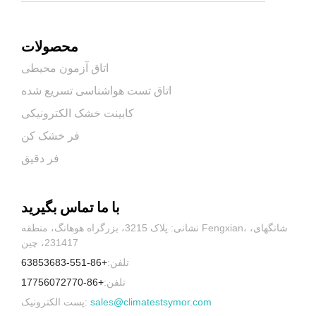
محصولات
اتاق آزمون محیطی
اتاق تست هواشناسی تسریع شده
کابینت خشک الکترونیکی
فر خشک کن
فر دقیق
با ما تماس بگیرید
نشانی: پلاک 3215، بزرگراه هوهانگ، منطقه Fengxian، شانگهای،
231417، چین
تلفن:
+86-551-63853683
تلفن:
+86-17756072770
sales@climatestsymor.com
پست الکترونیک: