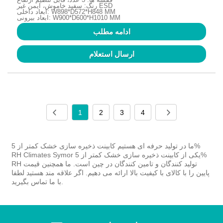
رنگ: سفید خاموش، ایمن غیر ESD
ابعاد داخلی: W898*D572*H848 MM
ابعاد بیرونی: W900*D600*H1010 MM
ادامه مطلب
ارسال استعلام
1
2
3
4
ما در تولید حرفه ای هستیم کابینت ذخیره سازی خشک کمتر از 5%
RH Climates Symor یکی از کابینت ذخیره سازی خشک کمتر از 5%
RH تولید کنندگان و تامین کنندگان در چین است. ما همچنین قیمت
پایین را با کالای با کیفیت بالا ارائه می دهیم. اگر علاقه مند هستید لطفا
با ما تماس بگیرید.