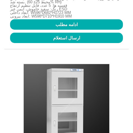
بسته شد. (محیط 25± 60% RH)
قفسه ها: 5 عدد، قابل تنظیم ارتفاع
رنگ: سفید خاموش، ایمن غیر ESD
ابعاد داخلی: W596*D682*H1723 MM
ابعاد بیرونی: W598*D710*H1910 MM
ادامه مطلب
ارسال استعلام