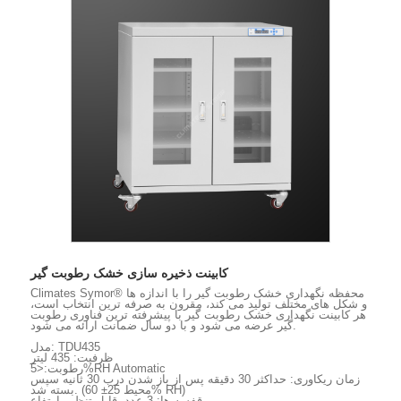
کابینت ذخیره سازی خشک رطوبت گیر
Climates Symor® محفظه نگهداری خشک رطوبت گیر را با اندازه ها
و شکل های مختلف تولید می کند، مقرون به صرفه ترین انتخاب است،
هر کابینت نگهداری خشک رطوبت گیر با پیشرفته ترین فناوری رطوبت
گیر عرضه می شود و با دو سال ضمانت ارائه می شود.
مدل: TDU435
ظرفیت: 435 لیتر
رطوبت:<5%RH Automatic
زمان ریکاوری: حداکثر 30 دقیقه پس از باز شدن درب 30 ثانیه سپس
بسته شد. (محیط 25± 60% RH)
قفسه ها: 3 عدد، قابل تنظیم ارتفاع