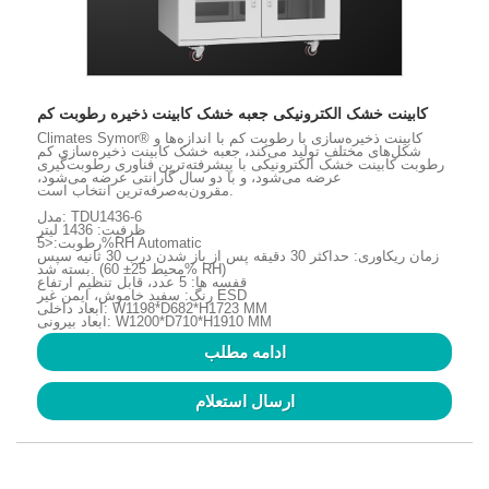
کابینت خشک الکترونیکی جعبه خشک کابینت ذخیره رطوبت کم
Climates Symor® کابینت ذخیره‌سازی با رطوبت کم با اندازه‌ها و
شکل‌های مختلف تولید می‌کند، جعبه خشک کابینت ذخیره‌سازی کم
رطوبت کابینت خشک الکترونیکی با پیشرفته‌ترین فناوری رطوبت‌گیری
عرضه می‌شود، و با دو سال گارانتی عرضه می‌شود،
مقرون‌به‌صرفه‌ترین انتخاب است.
مدل: TDU1436-6
ظرفیت: 1436 لیتر
رطوبت:<5%RH Automatic
زمان ریکاوری: حداکثر 30 دقیقه پس از باز شدن درب 30 ثانیه سپس
بسته شد. (محیط 25± 60% RH)
قفسه ها: 5 عدد، قابل تنظیم ارتفاع
رنگ: سفید خاموش، ایمن غیر ESD
ابعاد داخلی: W1198*D682*H1723 MM
ابعاد بیرونی: W1200*D710*H1910 MM
ادامه مطلب
ارسال استعلام