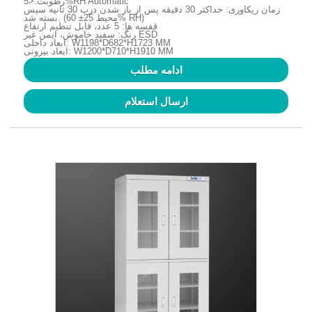
رطوبت:<5%RH Automatic
زمان ریکاوری: حداکثر 30 دقیقه پس از باز شدن درب 30 ثانیه سپس
بسته شد. (محیط 25± 60% RH)
قفسه ها: 5 عدد، قابل تنظیم ارتفاع
رنگ: سفید خاموش، ایمن غیر ESD
ابعاد داخلی: W1198*D682*H1723 MM
ابعاد بیرونی: W1200*D710*H1910 MM
ادامه مطلب
ارسال استعلام