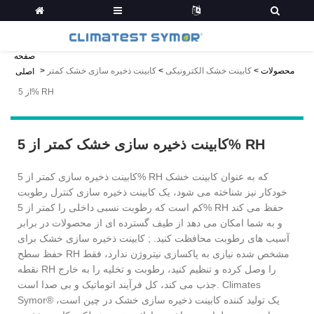
صفحه
محصولات
>
کابینت خشک الکترونیکی
>
کابینت ذخیره سازی خشک کمتر
>
اصلی
از 5% RH
کابینت ذخیره سازی خشک کمتر از 5% RH
کابینت ذخیره سازی کمتر از 5% RH که به عنوان کابینت خشک
خودکار نیز شناخته می شود، یک کابینت ذخیره سازی کنترل رطوبت
کم است که رطوبت نسبی داخلی را کمتر از 5% RH حفظ می کند
و به شما امکان می دهد از طیف گسترده ای از محصولات در برابر
آسیب های رطوبت محافظت کنید. ; کابینت ذخیره سازی خشک برای
حفظ سطح RH مشخص شده نیازی به پاکسازی نیتروژن ندارد، فقط
نقطه RH را وصل کرده و تنظیم کنید، رطوبت و تخلیه را به خارج
جذب می کند، کل فرآیند اتوماتیک و بی صدا است. Climates
Symor® یک تولید کننده کابینت ذخیره سازی خشک در چین است،