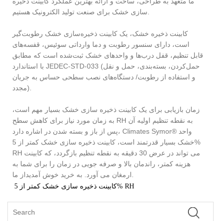
ما متعهد به طراحی، ساخت و ارائه بهترین عملکرد کابینت ذخیره
سازی خشک برای صنعت تولید الکترونیک هستیم.
کابینت ذخیره خشک، یک کابینت ذخیره‌سازی خشک رطوبت‌گیر
است، دارای سنسور رطوبت و دما وارداتی سوئیس، قفسه‌های
قابل تنظیم، قفل درب‌ها و واحدهای خشک ثبت‌شده است که مطابق
با استاندارد JEDEC-STD-033 (حمل‌کردن، بسته‌بندی، حمل و نقل
و استفاده از رطوبت/ دستگاه‌های نصب سطحی حساس به جریان
مجدد).
زمان بازیابی برای یک کابینت ذخیره سازی خشک بسیار مهم است،
به زمان مورد نیاز برای کاهش سطح RH به نقطه تنظیم اولیه آن
پس از باز و بسته شدن در اشاره دارد، Climates Symor® واحد
خشک بسیار قدرتمند است، کابینت ذخیره سازی خشک کمتر از 5%
RH می تواند در عرض 30 دقیقه به نقطه تنظیم بازگردد، که کابینت
هزینه کمتر، راندمان بالا و صرفه جویی در زمان را برای شما به
از ما.
ارمغان می آورد. به خرید خوش آمدید
کابینت ذخیره سازی خشک کمتر از 5% RH