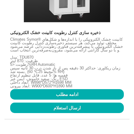
ذخیره سازی کنترل رطوبت کابینت خشک الکترونیکی
Climates Symor® کابینت خشک الکترونیکی را با اندازه‌ها و شکل‌های
مختلف تولید می‌کند، هر سیستم ذخیره‌سازی کنترل رطوبت کابینت
خشک الکترونیکی با پیشرفته‌ترین فناوری رطوبت‌زدایی عرضه می‌شود
و با دو سال گارانتی ارائه می‌شود، مقرون‌به‌صرفه‌ترین انتخاب است.
مدل: TDU870
ظرفیت: 870 لیتر
رطوبت:<5%RH Automatic
زمان ریکاوری: حداکثر 30 دقیقه پس از باز شدن درب 30 ثانیه سپس
بسته شد. (محیط 25℃ 60% RH)
قفسه ها: 5 عدد، قابل تنظیم ارتفاع
رنگ: سفید خاموش، ایمن غیر ESD
ابعاد داخلی: W898*D572*H1698 MM
ابعاد بیرونی: W900*D600*H1890 MM
ادامه مطلب
ارسال استعلام