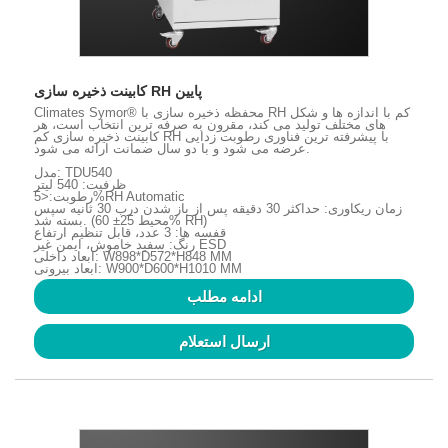
کابینت ذخیره سازی RH پایین
Climates Symor® محفظه ذخیره سازی با RH کم با اندازه ها و شکل
های مختلف تولید می کند، مقرون به صرفه ترین انتخاب است، هر
کابینت ذخیره سازی کم RH با پیشرفته ترین فناوری رطوبت زدایی
عرضه می شود و با دو سال ضمانت ارائه می شود.
مدل: TDU540
ظرفیت: 540 لیتر
رطوبت:<5%RH Automatic
زمان ریکاوری: حداکثر 30 دقیقه پس از باز شدن درب 30 ثانیه سپس
بسته شد. (محیط 25± 60% RH)
قفسه ها: 3 عدد، قابل تنظیم ارتفاع
رنگ: سفید خاموش، ایمن غیر ESD
ابعاد داخلی: W898*D572*H848 MM
ابعاد بیرونی: W900*D600*H1010 MM
ادامه مطلب
ارسال استعلام