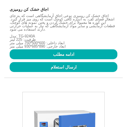
اجاق خشک کن رومیزی
اجاق خشک کن رومیزی نوعی اجاق آزمایشگاهی است که به جای
اشغال فضای کف، به اندازه کافی کوچک است که روی میز قرار گیرد.
این کوره ها معمولاً برای خشک کردن و پختن نمونه های کوچک،
قطعات آزمایشی و سایر مواد آزمایشگاهی که نیاز به عملیات حرارتی
دارند استفاده می شود.
مدل: TG-9240A
ظرفیت: 225 لیتر
ابعاد داخلی: 600*500*750 میلی متر
ابعاد خارجی: 890*685*930 میلی متر
ادامه مطلب
ارسال استعلام