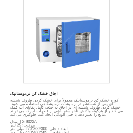
اجاق خشک کن ترموستاتیک
کوره خشک کن ترموستاتیک معمولاً برای خشک کردن ظروف شیشه
ای پس از شستشو در آزمایشات آزمایشگاهی استفاده می شود.
خشک کردن ظروف شیشه ای در اجاق به حذف کامل بقایای آب کمک
می کند و از هرگونه واکنش ناخواسته ناشی از قطرات آب که می تواند
نتایج را تغییر دهد یا حتی آلودگی ایجاد کند، جلوگیری می کند.
مدل: TG-9023A
ظرفیت: 25 لیتر
ابعاد داخلی: 300*300*270 میلی متر
ابعاد خارجی: 585*480*440 میلی متر