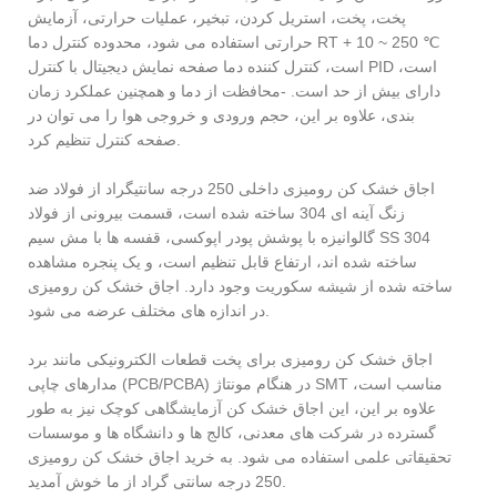
پخت، پخت، استریل کردن، تبخیر، عملیات حرارتی، آزمایش
حرارتی استفاده می شود، محدوده کنترل دما RT + 10 ~ 250 ℃
است، کنترل کننده دما صفحه نمایش دیجیتال با کنترل PID است،
دارای بیش از حد است. -محافظت از دما و همچنین عملکرد زمان
بندی، علاوه بر این، حجم ورودی و خروجی هوا را می توان در
صفحه کنترل تنظیم کرد.
اجاق خشک کن رومیزی داخلی 250 درجه سانتیگراد از فولاد ضد
زنگ آینه ای 304 ساخته شده است، قسمت بیرونی از فولاد
گالوانیزه با پوشش پودر اپوکسی، قفسه ها با مش سیم SS 304
ساخته شده اند، ارتفاع قابل تنظیم است، و یک پنجره مشاهده
ساخته شده از شیشه سکوریت وجود دارد. اجاق خشک کن رومیزی
در اندازه های مختلف عرضه می شود.
اجاق خشک کن رومیزی برای پخت قطعات الکترونیکی مانند برد
مدارهای چاپی (PCB/PCBA) در هنگام مونتاژ SMT مناسب است،
علاوه بر این، این اجاق خشک کن آزمایشگاهی کوچک نیز به طور
گسترده در شرکت های معدنی، کالج ها و دانشگاه ها و موسسات
تحقیقاتی علمی استفاده می شود. به خرید اجاق خشک کن رومیزی
250 درجه سانتی گراد از ما خوش آمدید.