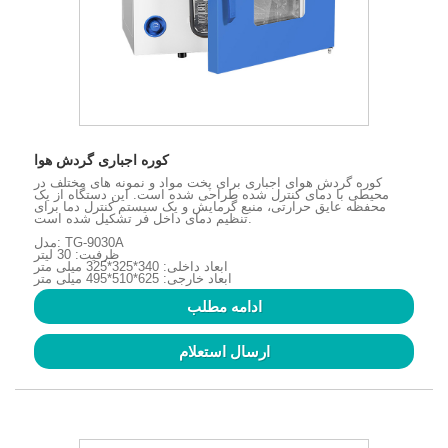
کوره اجباری گردش هوا
کوره گردش هوای اجباری برای پخت مواد و نمونه های مختلف در
محیطی با دمای کنترل شده طراحی شده است. این دستگاه از یک
محفظه عایق حرارتی، منبع گرمایش و یک سیستم کنترل دما برای
تنظیم دمای داخل فر تشکیل شده است.
مدل: TG-9030A
ظرفیت: 30 لیتر
ابعاد داخلی: 340*325*325 میلی متر
ابعاد خارجی: 625*510*495 میلی متر
ادامه مطلب
ارسال استعلام