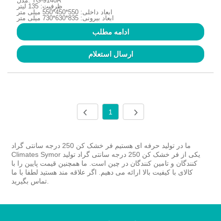
مدل: TG-9140A
ظرفیت: 135 لیتر
ابعاد داخلی: 550*450*550 میلی متر
ابعاد بیرونی: 835*630*730 میلی متر
ادامه مطلب
ارسال استعلام
1
ما در تولید حرفه ای هستیم فر خشک کن 250 درجه سانتی گراد
Climates Symor یکی از فر خشک کن 250 درجه سانتی گراد تولید
کنندگان و تامین کنندگان در چین است. ما همچنین قیمت پایین را با
کالای با کیفیت بالا ارائه می دهیم. اگر علاقه مند هستید لطفا با ما
تماس بگیرید.