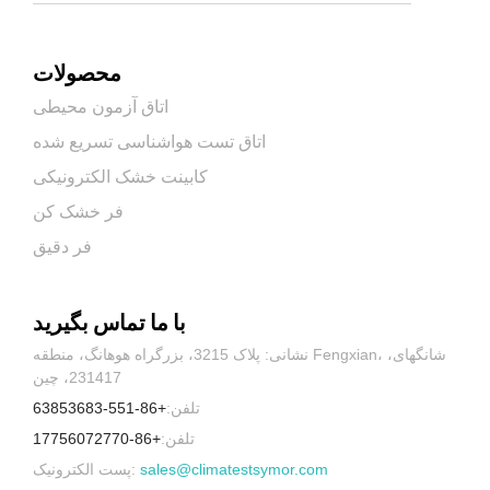
محصولات
اتاق آزمون محیطی
اتاق تست هواشناسی تسریع شده
کابینت خشک الکترونیکی
فر خشک کن
فر دقیق
با ما تماس بگیرید
نشانی: پلاک 3215، بزرگراه هوهانگ، منطقه Fengxian، شانگهای،
231417، چین
تلفن:
+86-551-63853683
تلفن:
+86-17756072770
sales@climatestsymor.com
پست الکترونیک: