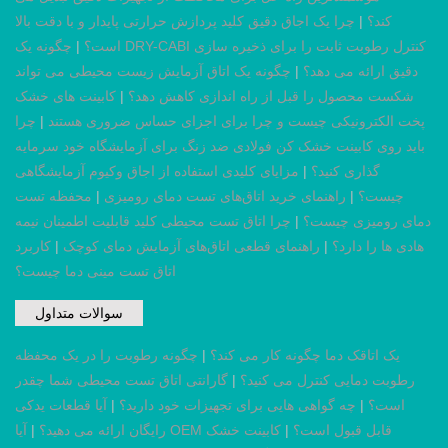
کند؟
|
چرا یک اجاق دقیق کلید پردازش حرارتی پایدار و با دقت بالا
است؟
|
چگونه یک DRY-CABI کنترل رطوبت ثابت را برای ذخیره سازی
دقیق ارائه می دهد؟
|
چگونه یک اتاق آزمایش زیست محیطی می تواند
شکست محصول را قبل از راه اندازی کاهش دهد؟
|
کابینت های خشک
پخت الکترونیکی چیست و چرا برای اجزای حساس ضروری هستند
|
چرا
باید روی کابینت خشک کن فولادی ضد زنگ برای آزمایشگاه خود سرمایه
گذاری کنید؟
|
مزایای کلیدی استفاده از اجاق وکیوم آزمایشگاهی
چیست؟
|
راهنمای خرید اتاق‌های تست دمای رومیزی
|
محفظه تست
دمای رومیزی چیست؟
|
چرا اتاق تست محیطی کلید قابلیت اطمینان نیمه
هادی ها را دارد؟
|
راهنمای قطعی اتاق‌های آزمایش دمای کوچک
|
کاربرد
اتاق تست مینی دما چیست؟
سوالات متداول
یک اتاقک دما چگونه کار می کند؟
|
چگونه رطوبت را در یک محفظه
رطوبت دمایی کنترل می کنید؟
|
گارانتی اتاق تست محیطی شما چقدر
است؟
|
چه گواهی هایی برای تجهیزات خود دارید؟
|
آیا قطعات یدکی
آیا OEM قابل قبول است؟
|
کابینت خشک
رایگان ارائه می دهید؟
|