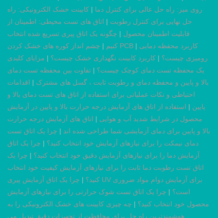
روی میز: راه حل عالی برای کنترل دما
|
کابینت خشک الکترونیکی: راه
حل نهایی برای کنترل رطوبت
|
اتاق های تست محیطی: اطمینان از
قابلیت اطمینان محصول
|
چگونه یک اتاق پیری تسریع شده انتخاب
کاربرد محفظه دمایی
|
چشم انداز کوره های خشک کردن PCB
کنیم
|
رومیزی چیست؟
|
کاربرد کابینت نگهداری خشک چیست؟
|
مزایای کلیدی
یک محفظه تست دمای کوچک چیست؟
|
تفاوت بین محفظه تست دمای
بالا و پایین و محفظه دمای و رطوبت ثابت ، گسل های مشترک
|
اقدامات
احتیاطی و نکات عملیاتی برای استفاده از اتاق های تست دمای بالا و
پایین
|
استفاده از اتاق های آزمایش درجه حرارت بالا و پایین در آزمایش
محصول در شرایط شدید آب و هوایی
|
اتاق های آزمایش درجه حرارت
بالا و پایین برای دمای آزمایشی شما طراحی شده اند
|
چرا یک اتاق تست
دمای نیمکت را برای نیازهای آزمایش خود انتخاب کنید؟
|
چرا یک اتاق
آزمایش دما را برای نیازهای آزمایش دقیق خود انتخاب کنید؟
|
چرا یک
اتاق تست رطوبت دما ثابت را برای نیازهای آزمایش کیفیت خود انتخاب
کنید؟
|
چرا یک اتاق آزمایش پیری UV برای آزمایش دوام مواد ضروری
است؟
|
چرا یک اتاق تست شوک حرارتی را برای نیازهای آزمایش
محصول خود انتخاب کنید؟
|
چه چیزی کابینت های خشک الکترونیکی را به
هوشمندترین راه حل برای محافظت از تجهیزات دقیق تبدیل می