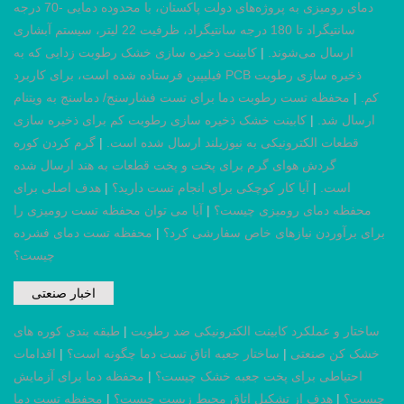
دمای رومیزی به پروژه‌های دولت پاکستان، با محدوده دمایی -70 درجه
سانتیگراد تا 180 درجه سانتیگراد، ظرفیت 22 لیتر، سیستم آبشاری
ارسال می‌شوند.
|
کابینت ذخیره سازی خشک رطوبت زدایی که به
فیلیپین فرستاده شده است، برای کاربرد PCB ذخیره سازی رطوبت
کم.
|
محفظه تست رطوبت دما برای تست فشارسنج/ دماسنج به ویتنام
ارسال شد.
|
کابینت خشک ذخیره سازی رطوبت کم برای ذخیره سازی
قطعات الکترونیکی به نیوزیلند ارسال شده است.
|
گرم کردن کوره
گردش هوای گرم برای پخت و پخت قطعات به هند ارسال شده
است.
|
آیا کار کوچکی برای انجام تست دارید؟
|
هدف اصلی برای
محفظه دمای رومیزی چیست؟
|
آیا می توان محفظه تست رومیزی را
برای برآوردن نیازهای خاص سفارشی کرد؟
|
محفظه تست دمای فشرده
چیست؟
اخبار صنعتی
ساختار و عملکرد کابینت الکترونیکی ضد رطوبت
|
طبقه بندی کوره های
خشک کن صنعتی
|
ساختار جعبه اتاق تست دما چگونه است؟
|
اقدامات
احتیاطی برای پخت جعبه خشک چیست؟
|
محفظه دما برای آزمایش
چیست؟
|
هدف از تشکیل اتاق محیط زیست چیست؟
|
محفظه تست دما