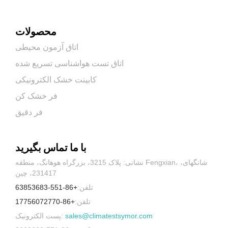
محصولات
اتاق آزمون محیطی
اتاق تست هواشناسی تسریع شده
کابینت خشک الکترونیکی
فر خشک کن
فر دقیق
با ما تماس بگیرید
نشانی: پلاک 3215، بزرگراه هوهانگ، منطقه Fengxian، شانگهای،
231417، چین
تلفن:
+86-551-63853683
تلفن:
+86-17756072770
sales@climatestsymor.com
پست الکترونیک: