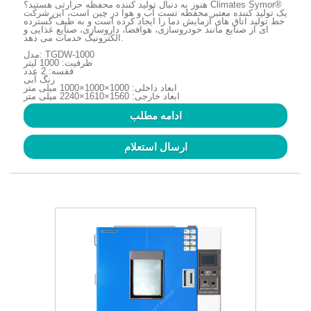
هنوز به دنبال تولید کننده محفظه حرارتی هستید؟ Climates Symor®
یک تولید کننده معتبر محفظه تست آب و هوا در چین است، این شرکت
خط تولید اتاق های آزمایش دما را ایجاد کرده است و به طیف گسترده
ای از صنایع مانند خودروسازی، هوافضا، داروسازی، صنایع غذایی و
الکترونیک خدمات می دهد.
مدل: TGDW-1000
ظرفیت: 1000 لیتر
قفسه: 2 عدد
رنگ آبی
ابعاد داخلی: 1000×1000×1000 میلی متر
ابعاد خارجی: 1560×1610×2240 میلی متر
ادامه مطلب
ارسال استعلام