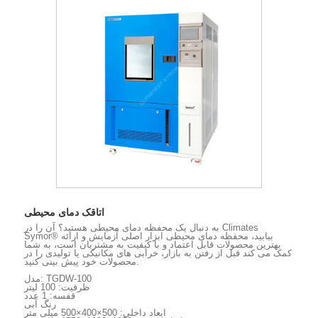
اتاقک دمای محیطی
به دنبال یک محفظه دمای محیطی هستید؟ آن را در Climates
Symor® بیابید، محفظه دمای محیطی ابزار اصلی آزمایش و ارائه
بهترین محصولات قابل اعتماد و با کیفیت به مشتریان است، به شما
کمک می کند قبل از رفتن به بازار، خرابی های مکانیکی یا تولیدی را در
محصولات خود پیش بینی کنید.
مدل: TGDW-100
ظرفیت: 100 لیتر
قفسه: 1 عدد
رنگ آبی
ابعاد داخلی: 500×400×500 میلی متر