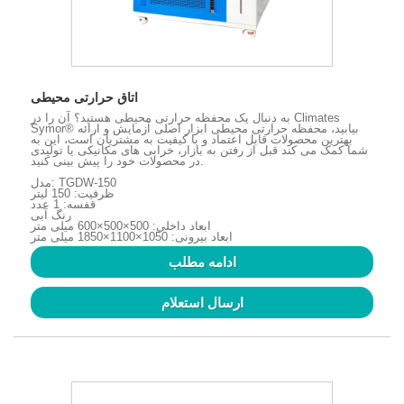
اتاق حرارتی محیطی
به دنبال یک محفظه حرارتی محیطی هستید؟ آن را در Climates
Symor® بیابید، محفظه حرارتی محیطی ابزار اصلی آزمایش و ارائه
بهترین محصولات قابل اعتماد و با کیفیت به مشتریان است، این به
شما کمک می کند قبل از رفتن به بازار، خرابی های مکانیکی یا تولیدی
در محصولات خود را پیش بینی کنید.
مدل: TGDW-150
ظرفیت: 150 لیتر
قفسه: 1 عدد
رنگ آبی
ابعاد داخلی: 500×500×600 میلی متر
ابعاد بیرونی: 1050×1100×1850 میلی متر
ادامه مطلب
ارسال استعلام