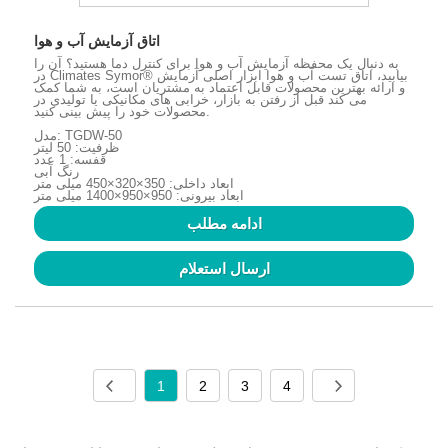
اتاق آزمایش آب و هوا
به دنبال یک محفظه آزمایش آب و هوا برای کنترل دما هستید؟ آن را
در Climates Symor® بیابید، اتاق تست آب و هوا ابزار اصلی آزمایش
و ارائه بهترین محصولات قابل اعتماد به مشتریان است، به شما کمک
می کند قبل از رفتن به بازار، خرابی های مکانیکی یا تولیدی در
محصولات خود را پیش بینی کنید.
مدل: TGDW-50
ظرفیت: 50 لیتر
قفسه: 1 عدد
رنگ آبی
ابعاد داخلی: 350×320×450 میلی متر
ابعاد بیرونی: 950×950×1400 میلی متر
ادامه مطلب
ارسال استعلام
1
2
3
4