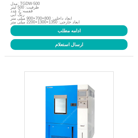
مدل: TGDW-500
ظرفیت: 500 لیتر
قفسه: 2 عدد
رنگ آبی
ابعاد داخلی: 800×700×900 میلی متر
ابعاد خارجی: 1350×1300×2200 میلی متر
ادامه مطلب
ارسال استعلام