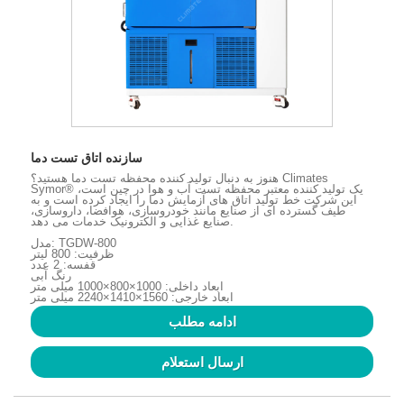
سازنده اتاق تست دما
هنوز به دنبال تولید کننده محفظه تست دما هستید؟ Climates
Symor® یک تولید کننده معتبر محفظه تست آب و هوا در چین است،
این شرکت خط تولید اتاق های آزمایش دما را ایجاد کرده است و به
طیف گسترده ای از صنایع مانند خودروسازی، هوافضا، داروسازی،
صنایع غذایی و الکترونیک خدمات می دهد.
مدل: TGDW-800
ظرفیت: 800 لیتر
قفسه: 2 عدد
رنگ آبی
ابعاد داخلی: 1000×800×1000 میلی متر
ابعاد خارجی: 1560×1410×2240 میلی متر
ادامه مطلب
ارسال استعلام