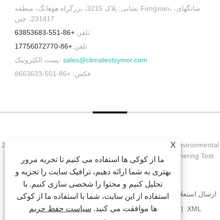
نشانی: پلاک 3215، بزرگراه هوهانگ، منطقه Fengxian، شانگهای،
231417، چین
تلفن:
+86-551-63853683
تلفن:
+86-17756072770
sales@climatestsymor.com
پست الکترونیک:
فکس: +86-551-8663633
X
حق چاپ © 2022 Symor Instrument Equipment Co., Ltd. Environmental
Test Chamber, Electronic Dry Cobine, Accelerated Weathering Test
ما از کوکی ها استفاده می کنیم تا تجربه مرور
Chamber کلیه حقوق محفوظ است.
بهتری به شما ارائه دهیم، ترافیک سایت را تجزیه و
تحلیل کنیم و محتوا را شخصی سازی کنیم. با
ارسال استعلام
دانلود
اخبار
محصولات
درباره ما
صفحه اصلی
استفاده از این سایت، شما با استفاده ما از کوکی
ها موافقت می کنید.
سیاست حفظ حریم
XML
RSS
SITEMAP
پیوندها
با ما تماس بگیرید