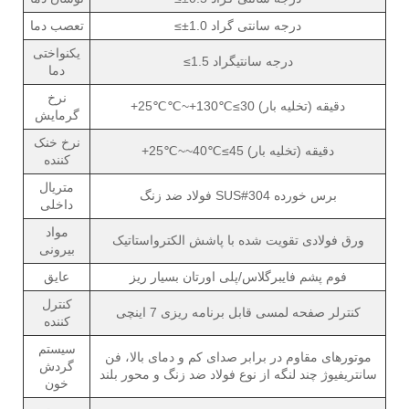
≤±1.0 درجه سانتی گراد
تعصب دما
یکنواختی
≤1.5 درجه سانتیگراد
دما
نرخ
+25℃℃~+130℃≤30 دقیقه (تخلیه بار)
گرمایش
نرخ خنک
+25℃~~40℃≤45 دقیقه (تخلیه بار)
کننده
متریال
فولاد ضد زنگ SUS#304 برس خورده
داخلی
مواد
ورق فولادی تقویت شده با پاشش الکترواستاتیک
بیرونی
فوم پشم فایبرگلاس/پلی اورتان بسیار ریز
عایق
کنترل
کنترلر صفحه لمسی قابل برنامه ریزی 7 اینچی
کننده
سیستم
موتورهای مقاوم در برابر صدای کم و دمای بالا، فن
گردش
سانتریفیوژ چند لنگه از نوع فولاد ضد زنگ و محور بلند
خون