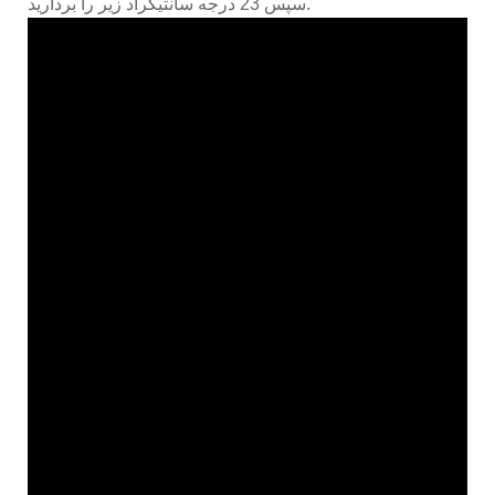
سپس 23 درجه سانتیگراد زیر را بردارید.