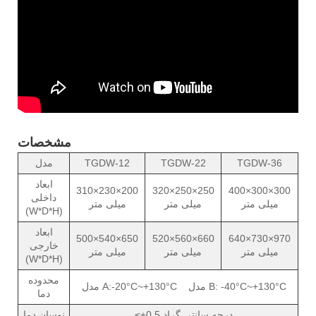
مشخصات
TGDW-36
TGDW-22
TGDW-12
مدل
ابعاد
310×230×200
320×250×250
400×300×300
داخلی
میلی متر
میلی متر
میلی متر
(W*D*H)
ابعاد
500×540×650
520×560×660
640×730×970
خارجی
میلی متر
میلی متر
میلی متر
(W*D*H)
محدوده
مدل A:-20°C~+130°C مدل B: -40°C~+130°C
دما
≤±0.5 درجه سانتی گراد
نوسان دما