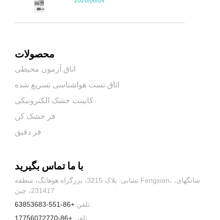
2026/06/04
محصولات
اتاق آزمون محیطی
اتاق تست هواشناسی تسریع شده
کابینت خشک الکترونیکی
فر خشک کن
فر دقیق
با ما تماس بگیرید
نشانی: پلاک 3215، بزرگراه هوهانگ، منطقه Fengxian، شانگهای،
231417، چین
تلفن:
+86-551-63853683
تلفن:
+86-17756072770