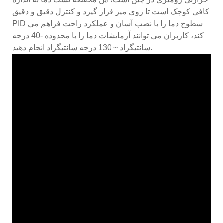
کافی کوچک است تا روی میز قرار گیرد و کنترل دقیق و دقیق
PID سطوح دما را با نصب آسان و عملکرد راحت فراهم می
کند، کاربران می توانند آزمایشات دما را با محدوده -40 درجه
سانتیگراد ~ 130 درجه سانتیگراد انجام دهید.