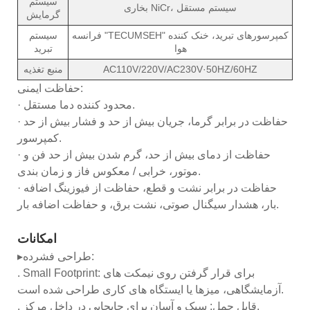
سیستم
بخاری NiCr، سیستم مستقل
گرمایش
فرانسه "TECUMSEH" کمپرسورهای تبرید، خنک کننده
سیستم
هوا
تبرید
AC110V/220V/AC230V·50HZ/60HZ
منبع تغذیه
حفاظت ایمنی:
· محدود کننده دما مستقل.
· حفاظت در برابر گرما، جریان بیش از حد و فشار بیش از حد
کمپرسور.
· حفاظت از دمای بیش از حد، گرم شدن بیش از حد فن و
موتور، خرابی / معکوس فاز و زمان بندی.
· حفاظت در برابر نشت و قطع، حفاظت از فیوزینگ اضافه
بار، هشدار سیگنال صوتی، نشت برق، و حفاظت اضافه بار.
امکانات
▸طراحی فشرده:
. Small Footprint: برای قرار گرفتن روی نیمکت های
آزمایشگاهی، میزها یا ایستگاه های کاری طراحی شده است.
. قابل حمل: سبک و آسان برای جابجایی در داخل مرکز.