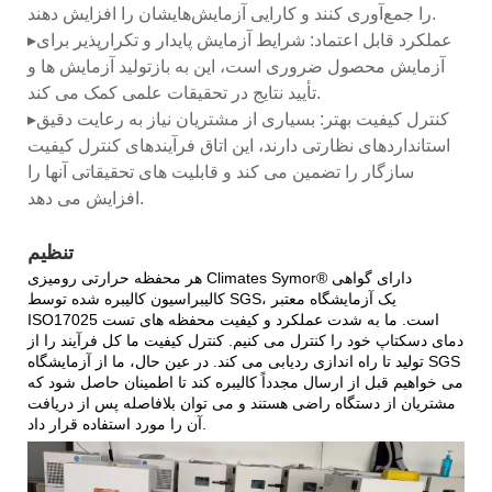
را جمع‌آوری کنند و کارایی آزمایش‌هایشان را افزایش دهند.
▸عملکرد قابل اعتماد: شرایط آزمایش پایدار و تکرارپذیر برای
آزمایش محصول ضروری است، این به بازتولید آزمایش ها و
تأیید نتایج در تحقیقات علمی کمک می کند.
▸کنترل کیفیت بهتر: بسیاری از مشتریان نیاز به رعایت دقیق
استانداردهای نظارتی دارند، این اتاق فرآیندهای کنترل کیفیت
سازگار را تضمین می کند و قابلیت های تحقیقاتی آنها را
افزایش می دهد.
تنظیم
هر محفظه حرارتی رومیزی Climates Symor® دارای گواهی
کالیبراسیون کالیبره شده توسط SGS، یک آزمایشگاه معتبر
ISO17025 است. ما به شدت عملکرد و کیفیت محفظه های تست
دمای دسکتاپ خود را کنترل می کنیم. کنترل کیفیت ما کل فرآیند را از
تولید تا راه اندازی ردیابی می کند. در عین حال، ما از آزمایشگاه SGS
می خواهیم قبل از ارسال مجدداً کالیبره کند تا اطمینان حاصل شود که
مشتریان از دستگاه راضی هستند و می توان بلافاصله پس از دریافت
آن را مورد استفاده قرار داد.