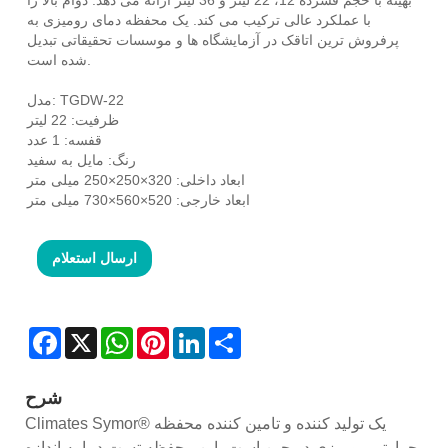
با عملکرد عالی ترکیب می کند. یک محفظه دمای رومیزی به
پرفروش ترین اتاقک در آزمایشگاه ها و موسسات تحقیقاتی تبدیل
شده است.
مدل: TGDW-22
ظرفیت: 22 لیتر
قفسه: 1 عدد
رنگ: مایل به سفید
ابعاد داخلی: 320×250×250 میلی متر
ابعاد خارجی: 520×560×730 میلی متر
ارسال استعلام
Facebook
X
WhatsApp
Pinterest
LinkedIn
Share
شرح
Climates Symor® یک تولید کننده و تامین کننده محفظه
حرارتی رومیزی در چین است، این محفظه تست دما به اندازه