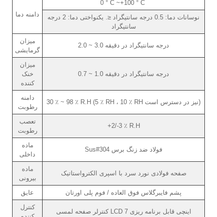
0 ° C ~+100 ° C
دامنه دما
نوسانات دما: 0.5 درجه سانتیگراد ≤. یکنواختی دما: 2 درجه
سانتیگراد
میزان
2.0 ~ 3.0 درجه سانتیگراد در دقیقه
گرمایشی
میزان
0.7 ~ 1.0 درجه سانتیگراد در دقیقه
خنک
کننده
دامنه
30 ٪ ~ 98 ٪ R.H (5 ٪ RH ، 10 ٪ RH نیز در دسترس است)
رطوبت
تعصب
+2/-3 ٪ R.H
رطوبت
ماده
Sus#304 فولاد ضد زنگ برس
داخلی
ماده
صفحه فولادی نورد سرد با اسپری الکترواستاتیک
بیرونی
پشم فایبرگلاس فوق العاده / فوم پلی اورتان
عایق
کنترل
کنترلر صفحه لمسی LCD 7 اینچی قابل برنامه ریزی
کننده