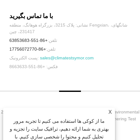
با ما تماس بگیرید
نشانی: پلاک 3215، بزرگراه هوهانگ، منطقه Fengxian، شانگهای،
231417، چین
تلفن:
+86-551-63853683
تلفن:
+86-17756072770
sales@climatestsymor.com
پست الکترونیک:
فکس: +86-551-8663633
حق چاپ © 2022 Symor Instrument Equipment Co., Ltd. Environmental
X
Test Chamber, Electronic Dry Cobine, Accelerated Weathering Test
ما از کوکی ها استفاده می کنیم تا تجربه مرور
Chamber کلیه حقوق محفوظ است.
بهتری به شما ارائه دهیم، ترافیک سایت را تجزیه و
تحلیل کنیم و محتوا را شخصی سازی کنیم. با