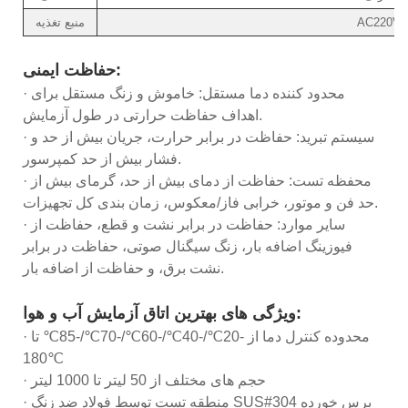
AC220V/3
منبع تغذیه
حفاظت ایمنی:
· محدود کننده دما مستقل: خاموش و زنگ مستقل برای
اهداف حفاظت حرارتی در طول آزمایش.
· سیستم تبرید: حفاظت در برابر حرارت، جریان بیش از حد و
فشار بیش از حد کمپرسور.
· محفظه تست: حفاظت از دمای بیش از حد، گرمای بیش از
حد فن و موتور، خرابی فاز/معکوس، زمان بندی کل تجهیزات.
· سایر موارد: حفاظت در برابر نشت و قطع، حفاظت از
فیوزینگ اضافه بار، زنگ سیگنال صوتی، حفاظت در برابر
نشت برق، و حفاظت از اضافه بار.
ویژگی های بهترین اتاق آزمایش آب و هوا:
· محدوده کنترل دما از -20℃/-40℃/-60℃/-70℃/-85℃ تا
180℃
· حجم های مختلف از 50 لیتر تا 1000 لیتر
· منطقه تست توسط فولاد ضد زنگ SUS#304 برس خورده