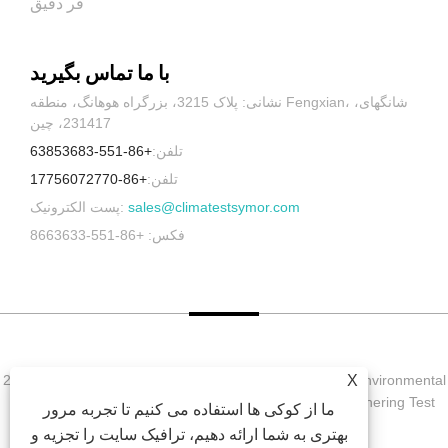
فر دقیق
با ما تماس بگیرید
نشانی: پلاک 3215، بزرگراه هوهانگ، منطقه Fengxian، شانگهای،
231417، چین
تلفن:
+86-551-63853683
تلفن:
+86-17756072770
sales@climatestsymor.com
پست الکترونیک:
فکس: +86-551-8663633
X
حق چاپ © 2022 Symor Instrument Equipment Co., Ltd. Environmental
Test Chamber, Electronic Dry Cobine, Accelerated Weathering Test
ما از کوکی ها استفاده می کنیم تا تجربه مرور
Chamber کلیه حقوق محفوظ است.
بهتری به شما ارائه دهیم، ترافیک سایت را تجزیه و