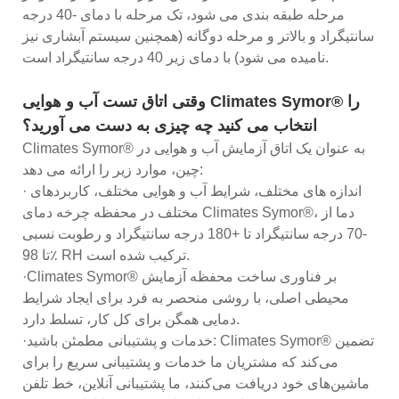
مرحله طبقه بندی می شود، تک مرحله با دمای -40 درجه
سانتیگراد و بالاتر و مرحله دوگانه (همچنین سیستم آبشاری نیز
نامیده می شود) با دمای زیر 40 درجه سانتیگراد است.
وقتی اتاق تست آب و هوایی Climates Symor® را
انتخاب می کنید چه چیزی به دست می آورید؟
Climates Symor® به عنوان یک اتاق آزمایش آب و هوایی در
چین، موارد زیر را ارائه می دهد:
· اندازه های مختلف، شرایط آب و هوایی مختلف، کاربردهای
مختلف در محفظه چرخه دمای Climates Symor®، دما از
-70 درجه سانتیگراد تا +180 درجه سانتیگراد و رطوبت نسبی
تا 98٪ RH ترکیب شده است.
·Climates Symor® بر فناوری ساخت محفظه آزمایش
محیطی اصلی، با روشی منحصر به فرد برای ایجاد شرایط
دمایی همگن برای کل کار، تسلط دارد.
·خدمات و پشتیبانی مطمئن باشید: Climates Symor® تضمین
می‌کند که مشتریان ما خدمات و پشتیبانی سریع را برای
ماشین‌های خود دریافت می‌کنند، ما پشتیبانی آنلاین، خط تلفن