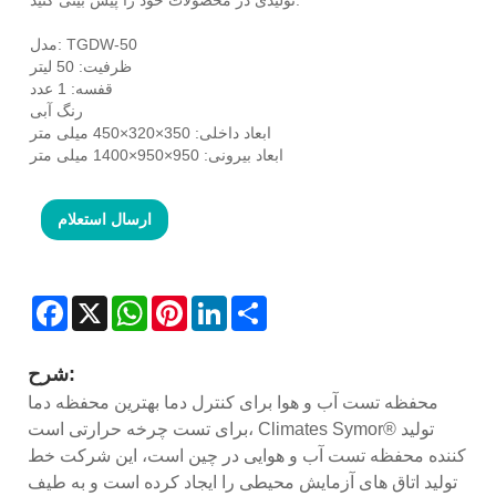
مدل: TGDW-50
ظرفیت: 50 لیتر
قفسه: 1 عدد
رنگ آبی
ابعاد داخلی: 350×320×450 میلی متر
ابعاد بیرونی: 950×950×1400 میلی متر
ارسال استعلام
Facebook
X
WhatsApp
Pinterest
LinkedIn
Share
شرح:
محفظه تست آب و هوا برای کنترل دما بهترین محفظه دما
برای تست چرخه حرارتی است، Climates Symor® تولید
کننده محفظه تست آب و هوایی در چین است، این شرکت خط
تولید اتاق های آزمایش محیطی را ایجاد کرده است و به طیف