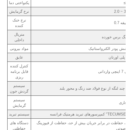
یکنواختی دما
نرخ گرمایش
نرخ خنک
کننده
متریال
داخلی
اشش پودر الکترواستاتیک
مواد بیرونی
م پلی اورتان
عایق
کنترل کننده
قابل برنامه
ریزی
سیستم
ژ چند لنگه از نوع فولاد ضد زنگ و محور بلند
گردش خون
سیستم
گرمایش
سیستم تبرید
د، حفاظت در برابر جریان بیش از حد، حفاظت از فیوزینگ
دستگاه های
ال صوتی
حفاظتی