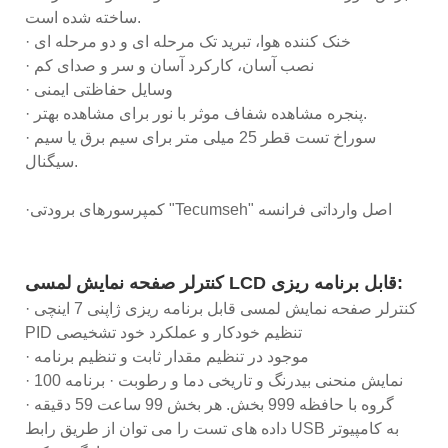
ساخته شده است.
· خنک کننده هوا، تبرید تک مرحله ای و دو مرحله ای
· نصب آسان، کارکرد آسان و سر و صدای کم
· وسایل حفاظتی ایمنی
· پنجره مشاهده شفاف موثر با نور برای مشاهده بهتر.
· سوراخ تست قطر 25 میلی متر برای سیم برق یا سیم
سیگنال.
·کمپرسورهای برودتی "Tecumseh" اصل وارداتی فرانسه
کنترلر صفحه نمایش لمسی LCD قابل برنامه ریزی:
· کنترلر صفحه نمایش لمسی قابل برنامه ریزی ژاپنی 7 اینچی
PID تنظیم خودکار و عملکرد خود تشخیصی
· موجود در تنظیم مقدار ثابت و تنظیم برنامه
· نمایش منحنی بیدرنگ و تاریخی دما و رطوبت · برنامه 100
گروه با حافظه 999 بخش. هر بخش 99 ساعت 59 دقیقه ·
داده های تست را می توان از طریق رابط USB به کامپیوتر