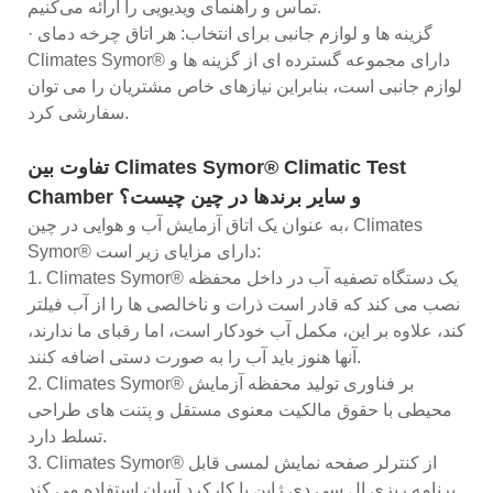
تماس و راهنمای ویدیویی را ارائه می‌کنیم.
· گزینه ها و لوازم جانبی برای انتخاب: هر اتاق چرخه دمای
Climates Symor® دارای مجموعه گسترده ای از گزینه ها و
لوازم جانبی است، بنابراین نیازهای خاص مشتریان را می توان
سفارشی کرد.
تفاوت بین Climates Symor® Climatic Test
Chamber و سایر برندها در چین چیست؟
به عنوان یک اتاق آزمایش آب و هوایی در چین، Climates
Symor® دارای مزایای زیر است:
1. Climates Symor® یک دستگاه تصفیه آب در داخل محفظه
نصب می کند که قادر است ذرات و ناخالصی ها را از آب فیلتر
کند، علاوه بر این، مکمل آب خودکار است، اما رقبای ما ندارند،
آنها هنوز باید آب را به صورت دستی اضافه کنند.
2. Climates Symor® بر فناوری تولید محفظه آزمایش
محیطی با حقوق مالکیت معنوی مستقل و پتنت های طراحی
تسلط دارد.
3. Climates Symor® از کنترلر صفحه نمایش لمسی قابل
برنامه ریزی ال سی دی ژاپن با کارکرد آسان استفاده می کند.