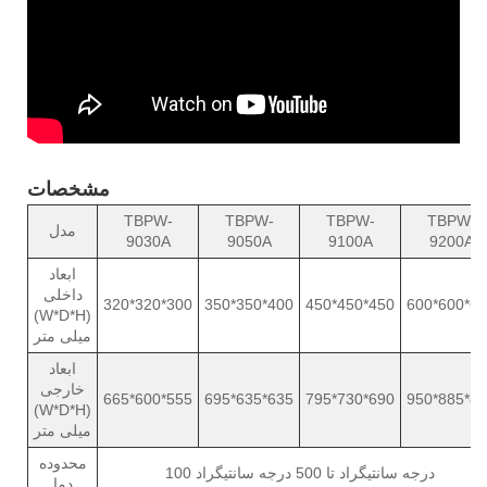
مشخصات
TBPW-
TBPW-
TBPW-
TBPW-
مدل
9030A
9050A
9100A
9200A
ابعاد
داخلی
320*320*300
350*350*400
450*450*450
600*600*6
(W*D*H)
میلی متر
ابعاد
خارجی
665*600*555
695*635*635
795*730*690
950*885*8
(W*D*H)
میلی متر
محدوده
100 درجه سانتیگراد تا 500 درجه سانتیگراد
دما