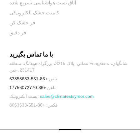
اتاق تست هواشناسی تسریع شده
کابینت خشک الکترونیکی
فر خشک کن
فر دقیق
با ما تماس بگیرید
نشانی: پلاک 3215، بزرگراه هوهانگ، منطقه Fengxian، شانگهای،
231417، چین
تلفن:
+86-551-63853683
تلفن:
+86-17756072770
sales@climatestsymor.com
پست الکترونیک:
فکس: +86-551-8663633