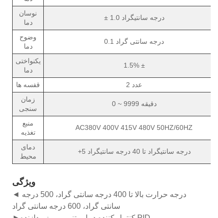
نوسان
± 1.0 درجه سانتیگراد
دما
وضوح
0.1 درجه سانتی گراد
دما
یکنواختی
1.5% ±
دما
2 عدد
قفسه ها
زمان
0 ~ 9999 دقیقه
سنجی
منبع
AC380V 400V 415V 480V 50HZ/60HZ
تغذیه
دمای
+5 درجه سانتیگراد تا 40 درجه سانتیگراد
محیط
ویژگی
◄ درجه حرارت بالا تا 400 درجه سانتی گراد، 500 درجه
سانتی گراد، 600 درجه سانتی گراد
►کنترل کننده دما مبتنی بر ریزپردازنده PID