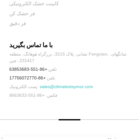
کابینت خشک الکترونیکی
فر خشک کن
فر دقیق
با ما تماس بگیرید
نشانی: پلاک 3215، بزرگراه هوهانگ، منطقه Fengxian، شانگهای،
231417، چین
تلفن:
+86-551-63853683
تلفن:
+86-17756072770
sales@climatestsymor.com
پست الکترونیک:
فکس: +86-551-8663633