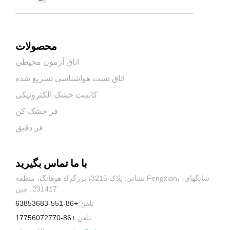
محصولات
اتاق آزمون محیطی
اتاق تست هواشناسی تسریع شده
کابینت خشک الکترونیکی
فر خشک کن
فر دقیق
با ما تماس بگیرید
نشانی: پلاک 3215، بزرگراه هوهانگ، منطقه Fengxian، شانگهای،
231417، چین
تلفن:
+86-551-63853683
تلفن:
+86-17756072770