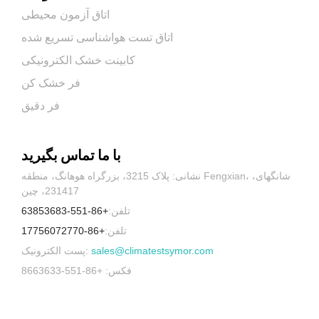
اتاق آزمون محیطی
اتاق تست هواشناسی تسریع شده
کابینت خشک الکترونیکی
فر خشک کن
فر دقیق
با ما تماس بگیرید
نشانی: پلاک 3215، بزرگراه هوهانگ، منطقه Fengxian، شانگهای،
231417، چین
تلفن:
+86-551-63853683
تلفن:
+86-17756072770
sales@climatestsymor.com
پست الکترونیک:
فکس: +86-551-8663633