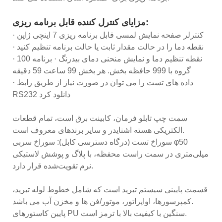
مزایای کنترل کننده قابل برنامه ریزی:
· کنترلر صفحه نمایش لمسی قابل برنامه ریزی 7 اینچی ژاپن
· نقطه دما را در حالت مقدار ثابت یا حالت برنامه تنظیم کنید
· نقطه تنظیم دما و نمایش منحنی دمای بیدرنگ · برنامه 100
گروه با 999 حافظه بخش. هر بخش 99 ساعت 59 دقیقه
· داده های تست را می توان در صورت نیاز از طریق رابط
RS232 دانلود کرد
سمت چپ تابلو فرمان، کابینت برق است، تمام قطعات
الکتریکی هسته اشنایدر و سایر برندهای معروف است.
سوراخ تست (درگاه دسترسی کابل): سوراخ سربی φ50
میلی‌متری در سمت راست محفظه، با پلاگ و پوشش لاستیکی
نرم تقویت‌شده قرار دارد.
قسمت پایینی سیستم تبرید است که شامل خطوط لوله تبرید،
کمپرسورها، اواپراتور، موتور/فن ها و مخزن آب می باشد.
پایین کاستورهای PU سنگین با کیفیت بالا با ترمز است.