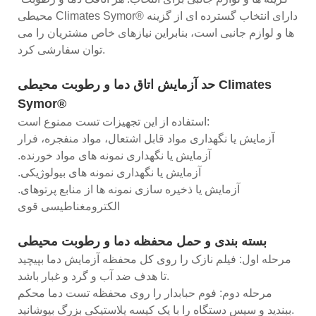
محیطی Climates Symor® دارای انتخاب گسترده ای از گزینه
ها و لوازم جانبی است، بنابراین نیازهای خاص مشتریان را می
توان سفارشی کرد.
حد آزمایش اتاق دما و رطوبت محیطی Climates
Symor®
استفاده از این تجهیزات تست ممنوع است:
آزمایش یا نگهداری مواد قابل اشتعال، مواد منفجره، فرار
.آزمایش یا نگهداری نمونه های مواد خورنده
.آزمایش یا نگهداری نمونه های بیولوژیکی
.آزمایش یا ذخیره سازی نمونه ها از منابع پرتوهای
الکترومغناطیسی قوی
بسته بندی و حمل محفظه دما و رطوبت محیطی
مرحله اول: فیلم نازک را روی کل محفظه آزمایش دما بپیچید
تا هدف ضد آب و گرد و غبار باشد.
مرحله دوم: فوم حبابدار را روی محفظه تست دما محکم
ببندید و سپس دستگاه را با یک کیسه پلاستیکی بزرگ بپوشانید.