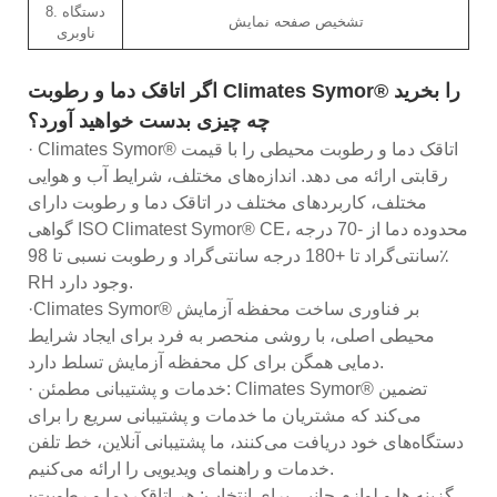
8. دستگاه
تشخیص صفحه نمایش
ناوبری
اگر اتاقک دما و رطوبت Climates Symor® را بخرید
چه چیزی بدست خواهید آورد؟
· Climates Symor® اتاقک دما و رطوبت محیطی را با قیمت
رقابتی ارائه می دهد. اندازه‌های مختلف، شرایط آب و هوایی
مختلف، کاربردهای مختلف در اتاقک دما و رطوبت دارای
گواهی ISO Climatest Symor® CE، محدوده دما از -70 درجه
سانتی‌گراد تا +180 درجه سانتی‌گراد و رطوبت نسبی تا 98٪
RH وجود دارد.
·Climates Symor® بر فناوری ساخت محفظه آزمایش
محیطی اصلی، با روشی منحصر به فرد برای ایجاد شرایط
دمایی همگن برای کل محفظه آزمایش تسلط دارد.
· خدمات و پشتیبانی مطمئن: Climates Symor® تضمین
می‌کند که مشتریان ما خدمات و پشتیبانی سریع را برای
دستگاه‌های خود دریافت می‌کنند، ما پشتیبانی آنلاین، خط تلفن
خدمات و راهنمای ویدیویی را ارائه می‌کنیم.
·گزینه ها و لوازم جانبی برای انتخاب: هر اتاقک دما و رطوبت