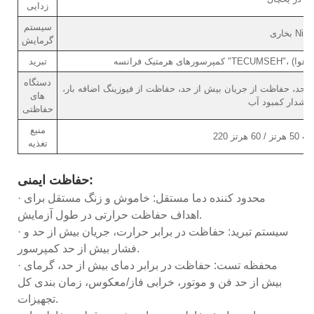
زدایی
سیستم
گرمایش
ننده هوا)
تبرید
دستگاه
حد، حفاظت از جریان بیش از حد، حفاظت از فیوزینگ اضافه بار،
های
هشدار کمبود آب
حفاظتی
منبع
تغذیه
حفاظت ایمنی:
· محدود کننده دما مستقل: خاموش و زنگ مستقل برای
اهداف حفاظت حرارتی در طول آزمایش.
· سیستم تبرید: حفاظت در برابر حرارت، جریان بیش از حد و
فشار بیش از حد کمپرسور.
· محفظه تست: حفاظت در برابر دمای بیش از حد، گرمای
بیش از حد فن و موتور، خرابی فاز/معکوس، زمان بندی کل
تجهیزات.