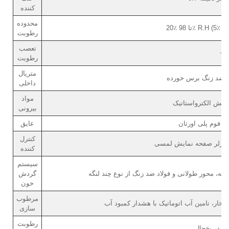
کننده
محدوده
رطوبت
تعصب
+2
رطوبت
متریال
داخلی
مواد
پاشش الکترواستاتیک
بیرونی
/ فوم پلی اورتان
عایق
کنترل
کننده
سیستم
رخه، محور طولانی و فولاد ضد زنگ از نوع چند لنگه
گردش
خون
مرطوب
ر، تامین آب اتوماتیک با هشدار کمبود آب
سازی
رطوبت
ی در یخچال