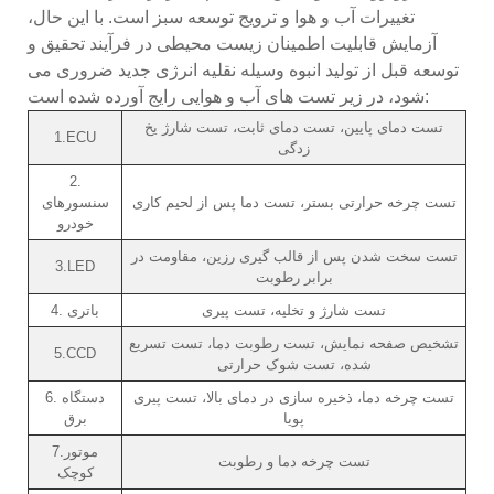
تغییرات آب و هوا و ترویج توسعه سبز است. با این حال،
آزمایش قابلیت اطمینان زیست محیطی در فرآیند تحقیق و
توسعه قبل از تولید انبوه وسیله نقلیه انرژی جدید ضروری می
شود، در زیر تست های آب و هوایی رایج آورده شده است:
تست دمای پایین، تست دمای ثابت، تست شارژ یخ
1.ECU
زدگی
2.
تست چرخه حرارتی بستر، تست دما پس از لحیم کاری
سنسورهای
خودرو
تست سخت شدن پس از قالب گیری رزین، مقاومت در
3.LED
برابر رطوبت
تست شارژ و تخلیه، تست پیری
4. باتری
تشخیص صفحه نمایش، تست رطوبت دما، تست تسریع
5.CCD
شده، تست شوک حرارتی
تست چرخه دما، ذخیره سازی در دمای بالا، تست پیری
6. دستگاه
پویا
برق
7.موتور
تست چرخه دما و رطوبت
کوچک