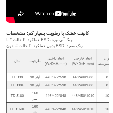
کابینت خشک با رطوبت بسیار کم: مشخصات
حالت # با F: عملکرد ESD، رنگ آبی تیره.
حالت # بدون F: بدون عملکرد ESD، رنگ سفید
توان
ابعاد خارجی
ابعاد داخلی
ظرفیت
مدل
ط (W)
(W×D×H،mm)
(W×D×H،mm)
8
448*400*688
446*372*598
98 لیتر
TDU98
8
448*400*688
446*372*598
98 لیتر
TDU98F
160
TDU160
446*422*848
448*450*1010
10
لیتر
160
TDU160F
446*422*848
448*450*1010
10
لیتر