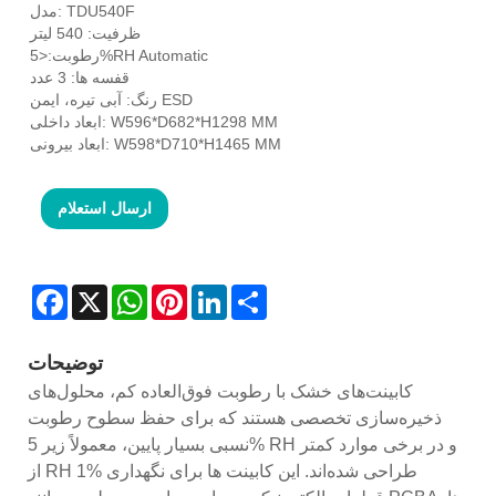
مدل: TDU540F
ظرفیت: 540 لیتر
رطوبت:<5%RH Automatic
قفسه ها: 3 عدد
رنگ: آبی تیره، ایمن ESD
ابعاد داخلی: W596*D682*H1298 MM
ابعاد بیرونی: W598*D710*H1465 MM
ارسال استعلام
Facebook
X
WhatsApp
Pinterest
LinkedIn
Share
توضیحات
کابینت‌های خشک با رطوبت فوق‌العاده کم، محلول‌های
ذخیره‌سازی تخصصی هستند که برای حفظ سطوح رطوبت
نسبی بسیار پایین، معمولاً زیر 5% RH و در برخی موارد کمتر
از RH 1% طراحی شده‌اند. این کابینت ها برای نگهداری