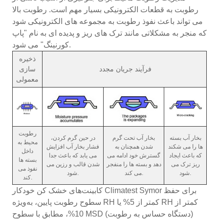
رطوبت به قطعات الکترونیکی بسیار مهم است. رطوبت بالا
می تواند باعث نفوذ رطوبت به مجموعه های الکترونیکی شود
که منجر به مشکلاتی مانند ترک های ریز و پدیده ای به نام "پاپ
کورنینگ" می شود.
ذخیره
فرآیند جریان مجدد
سازی
معمولی
رطوبت
بخار آب بسته
بخار آب تحت گرم
در حین گرم کردن،
محیط به
ها را می شکند
شدن همچنان به
فشار بخار آب افزایش
داخل
که باعث ایجاد
گسترش خود ادامه می
می یابد که باعث جدا
بسته ها
ریز ترک می
دهد و بسته ها را منفجر
شدن قالب و رزین می
نفوذ می
شود.
می کند.
شود.
کند.
کابینت‌های خشک کن خودکار Climatest Symor برای حفظ
سطوح رطوبت پایین، به‌ویژه RH کمتر از 5% یا RH کمتر از
10%، مطابق با سطوح MSD (دستگاه حساس به رطوبت)