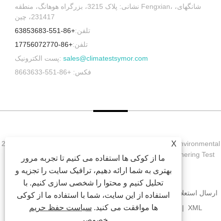
نشانی: پلاک 3215، بزرگراه هوهانگ، منطقه Fengxian، شانگهای،
231417، چین
تلفن:
+86-551-63853683
تلفن:
+86-17756072770
sales@climatestsymor.com
پست الکترونیک:
فکس: +86-551-8663633
X
حق چاپ © 2022 Symor Instrument Equipment Co., Ltd. Environmental
Test Chamber, Electronic Dry Cobine, Accelerated Weathering Test
ما از کوکی ها استفاده می کنیم تا تجربه مرور
Chamber کلیه حقوق محفوظ است.
بهتری به شما ارائه دهیم، ترافیک سایت را تجزیه و
تحلیل کنیم و محتوا را شخصی سازی کنیم. با
ارسال استعلام
دانلود
اخبار
محصولات
درباره ما
صفحه اصلی
استفاده از این سایت، شما با استفاده ما از کوکی
ها موافقت می کنید.
سیاست حفظ حریم
XML
RSS
SITEMAP
پیوندها
با ما تماس بگیرید
خصوصی