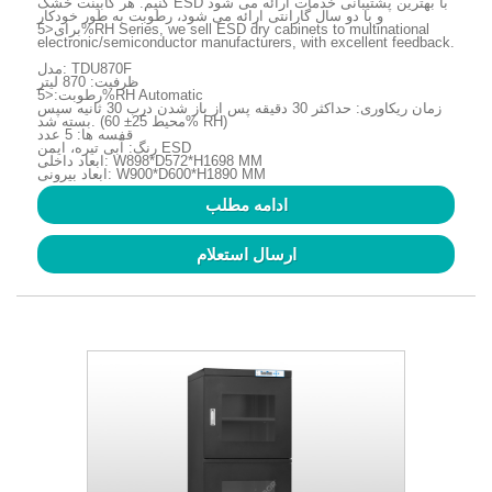
کنیم. هر کابینت خشک ESD با بهترین پشتیبانی خدمات ارائه می شود
و با دو سال گارانتی ارائه می شود، رطوبت به طور خودکار
برای<5%RH Series, we sell ESD dry cabinets to multinational
electronic/semiconductor manufacturers, with excellent feedback.
مدل: TDU870F
ظرفیت: 870 لیتر
رطوبت:<5%RH Automatic
زمان ریکاوری: حداکثر 30 دقیقه پس از باز شدن درب 30 ثانیه سپس
بسته شد. (محیط 25± 60% RH)
قفسه ها: 5 عدد
رنگ: آبی تیره، ایمن ESD
ابعاد داخلی: W898*D572*H1698 MM
ابعاد بیرونی: W900*D600*H1890 MM
ادامه مطلب
ارسال استعلام