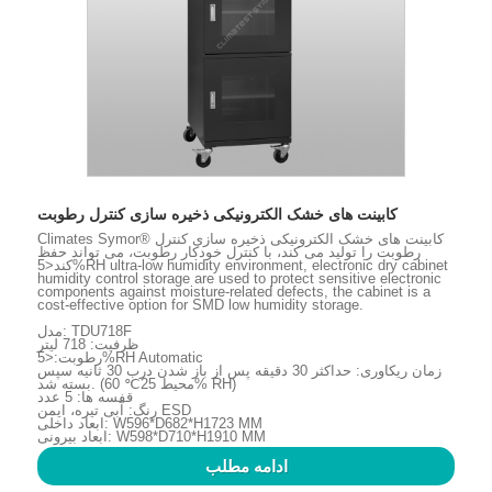
کابینت های خشک الکترونیکی ذخیره سازی کنترل رطوبت
Climates Symor® کابینت های خشک الکترونیکی ذخیره سازی کنترل
رطوبت را تولید می کند، با کنترل خودکار رطوبت، می تواند حفظ
کند<5%RH ultra-low humidity environment, electronic dry cabinet
humidity control storage are used to protect sensitive electronic
components against moisture-related defects, the cabinet is a
cost-effective option for SMD low humidity storage.
مدل: TDU718F
ظرفیت: 718 لیتر
رطوبت:<5%RH Automatic
زمان ریکاوری: حداکثر 30 دقیقه پس از باز شدن درب 30 ثانیه سپس
بسته شد. (محیط 25℃ 60% RH)
قفسه ها: 5 عدد
رنگ: آبی تیره، ایمن ESD
ابعاد داخلی: W596*D682*H1723 MM
ابعاد بیرونی: W598*D710*H1910 MM
ادامه مطلب