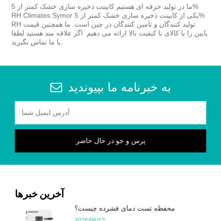
ما در تولید حرفه ای هستیم کابینت ذخیره سازی خشک کمتر از 5%
RH Climates Symor یکی از کابینت ذخیره سازی خشک کمتر از 5%
RH تولید کنندگان و تامین کنندگان در چین است. ما همچنین قیمت
پایین را با کالای با کیفیت بالا ارائه می دهیم. اگر علاقه مند هستید لطفا
با ما تماس بگیرید.
به خبرنامه ما بپیوندید
آخرین خبرها
محفظه تست دمای فشرده چیست؟
2026/06/12