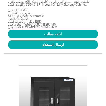
کابینت خشک بسیار کم رطوبت، کابینت خشک الکترونیکی کنترل
رطوبت ایمن ESD<5%RH, Low Humidity Storage Cabinet.
مدل: TDU540F
ظرفیت: 540 لیتر
رطوبت:<5%RH Automatic
قفسه ها: 3 عدد
رنگ: آبی تیره، ایمن ESD
ابعاد داخلی: W596*D682*H1298 MM
ابعاد بیرونی: W598*D710*H1465 MM
ادامه مطلب
ارسال استعلام