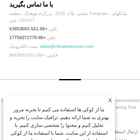
با ما تماس بگیرید
نشانی: پلاک 3215، بزرگراه هوهانگ، منطقه Fengxian، شانگهای،
231417، چین
تلفن:
+86-551-63853683
تلفن:
+86-17756072770
sales@climatestsymor.com
پست الکترونیک:
فکس: +86-551-8663633
X
حق چاپ © 2022 Symor Instrument Equipment Co., Ltd. Environmental
Test Chamber, Electronic Dry Cobine, Accelerated Weathering Test
ما از کوکی ها استفاده می کنیم تا تجربه مرور
Chamber کلیه حقوق محفوظ است.
بهتری به شما ارائه دهیم، ترافیک سایت را تجزیه و
تحلیل کنیم و محتوا را شخصی سازی کنیم. با
ارسال استعلام
دانلود
اخبار
محصولات
درباره ما
صفحه اصلی
استفاده از این سایت، شما با استفاده ما از کوکی