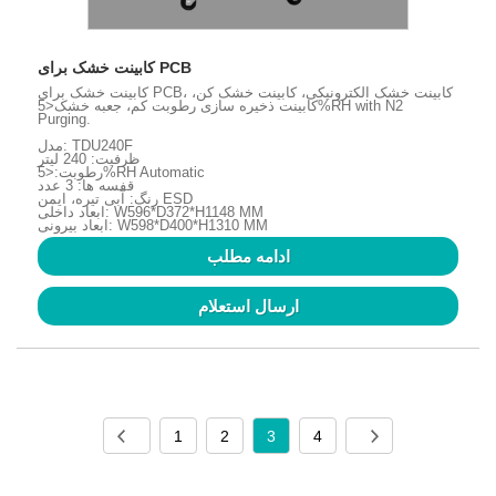
کابینت خشک برای PCB
کابینت خشک برای PCB، کابینت خشک الکترونیکی، کابینت خشک کن،
کابینت ذخیره سازی رطوبت کم، جعبه خشک<5%RH with N2
Purging.
مدل: TDU240F
ظرفیت: 240 لیتر
رطوبت:<5%RH Automatic
قفسه ها: 3 عدد
رنگ: آبی تیره، ایمن ESD
ابعاد داخلی: W596*D372*H1148 MM
ابعاد بیرونی: W598*D400*H1310 MM
ادامه مطلب
ارسال استعلام
1
2
3
4