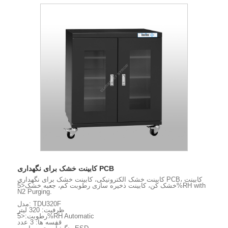
کابینت خشک برای نگهداری PCB
کابینت خشک الکترونیکی، کابینت خشک برای نگهداری PCB، کابینت
خشک کن، کابینت ذخیره سازی رطوبت کم، جعبه خشک<5%RH with
N2 Purging.
مدل: TDU320F
ظرفیت: 320 لیتر
رطوبت:<5%RH Automatic
قفسه ها: 3 عدد