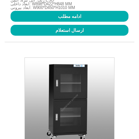
رنگ: آبی تیره، ایمن ESD
ابعاد داخلی: W898*D422*H848 MM
ابعاد بیرونی: W900*D450*H1010 MM
ادامه مطلب
ارسال استعلام