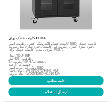
کابینت خشک برای PCBA
کابینت خشک الکترونیکی کنترل رطوبت ایمن ESD، کابینت خشک
ذخیره سازی کنترل رطوبت کم، کابینت ذخیره سازی ضد رطوبت
طولانی مدت، کابینت خشک برای PCBA.
مدل: TDU435F
ظرفیت: 435 لیتر
رطوبت:<5%RH Automatic
قفسه ها: 3 عدد
رنگ: آبی تیره، ایمن ESD
ابعاد داخلی: W898*D572*H848 MM
ابعاد بیرونی: W900*D600*H1010 MM
ادامه مطلب
ارسال استعلام