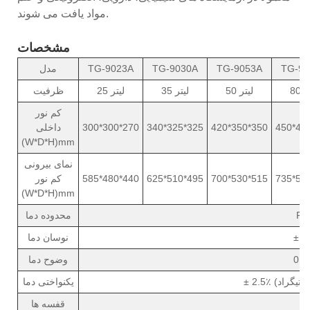
مواد یافت می شوند.
مشخصات
TG-90
TG-9053A
TG-9030A
TG-9023A
مدل
یتر
50 لیتر
35 لیتر
25 لیتر
ظرفیت
کم نور
450*40
420*350*350
340*325*325
300*300*270
داخلی
(W*D*H)mm
نمای بیرونی
735*58
700*530*515
625*510*495
585*480*440
کم نور
(W*D*H)mm
RT
محدوده دما
نوسان دما
وضوح دما
یکنواختی دما
قفسه ها