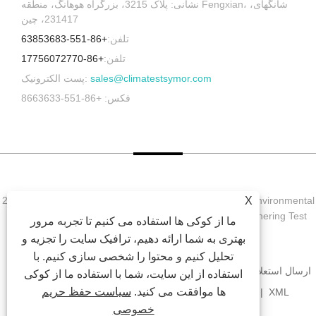
نشانی: پلاک 3215، بزرگراه هوهانگ، منطقه Fengxian، شانگهای،
231417، چین
تلفن:
+86-551-63853683
تلفن:
+86-17756072770
sales@climatestsymor.com
پست الکترونیک:
فکس: +86-551-8663633
حق چاپ © 2022 Symor Instrument Equipment Co., Ltd. Environmental
X
Test Chamber, Electronic Dry Cobine, Accelerated Weathering Test
ما از کوکی ها استفاده می کنیم تا تجربه مرور
Chamber کلیه حقوق محفوظ است.
بهتری به شما ارائه دهیم، ترافیک سایت را تجزیه و
تحلیل کنیم و محتوا را شخصی سازی کنیم. با
ارسال استعلام
دانلود
اخبار
محصولات
درباره ما
صفحه اصلی
استفاده از این سایت، شما با استفاده ما از کوکی
ها موافقت می کنید.
سیاست حفظ حریم
XML
RSS
SITEMAP
پیوندها
با ما تماس بگیرید
خصوصی
PRIVACY POLICY