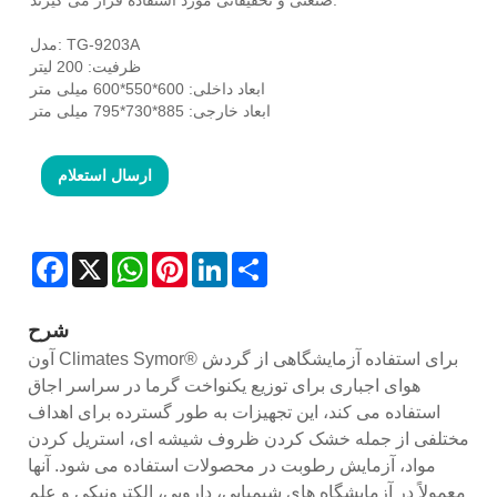
مدل: TG-9203A
ظرفیت: 200 لیتر
ابعاد داخلی: 600*550*600 میلی متر
ابعاد خارجی: 885*730*795 میلی متر
ارسال استعلام
Facebook
X
WhatsApp
Pinterest
LinkedIn
Share
شرح
آون Climates Symor® برای استفاده آزمایشگاهی از گردش
هوای اجباری برای توزیع یکنواخت گرما در سراسر اجاق
استفاده می کند، این تجهیزات به طور گسترده برای اهداف
مختلفی از جمله خشک کردن ظروف شیشه ای، استریل کردن
مواد، آزمایش رطوبت در محصولات استفاده می شود. آنها
معمولاً در آزمایشگاه های شیمیایی، دارویی، الکترونیکی و علم