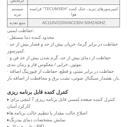
گرمایش
فرانسه "TECUMSEH" کمپرسورهای تبرید، خنک کننده
سیستم
هوا
تبرید
AC110V/220V/AC230V·50HZ/60HZ
منبع تغذیه
حفاظت ایمنی:
· محدود کننده دما مستقل
· حفاظت در برابر گرما، جریان بیش از حد و فشار بیش از حد
کمپرسور.
· حفاظت از دمای بیش از حد، گرم شدن بیش از حد فن و
موتور، خرابی / معکوس فاز و زمان بندی.
· حفاظت در برابر نشتی و قطع، حفاظت از فیوزینگ اضافه
بار، هشدار سیگنال صوتی، نشت برق و محافظت از اضافه بار.
کنترل کننده قابل برنامه ریزی
▸ کنترل کننده صفحه لمسی قابل برنامه ریزی 7 اینچی برای
کارکرد آسان
▸اصلاح حالت مقدار یا تنظیم حالت برنامه ها
▸نمایش مشخصات دمای بیدرنگ
▸ تنظیم خودکار PID