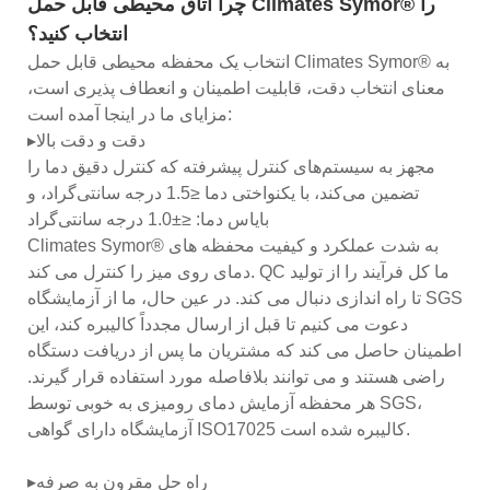
چرا اتاق محیطی قابل حمل Climates Symor® را
انتخاب کنید؟
انتخاب یک محفظه محیطی قابل حمل Climates Symor® به
معنای انتخاب دقت، قابلیت اطمینان و انعطاف پذیری است،
مزایای ما در اینجا آمده است:
▸دقت و دقت بالا
مجهز به سیستم‌های کنترل پیشرفته که کنترل دقیق دما را
تضمین می‌کند، با یکنواختی دما ≤1.5 درجه سانتی‌گراد، و
بایاس دما: ≤±1.0 درجه سانتی‌گراد
Climates Symor® به شدت عملکرد و کیفیت محفظه های
دمای روی میز را کنترل می کند. QC ما کل فرآیند را از تولید
تا راه اندازی دنبال می کند. در عین حال، ما از آزمایشگاه SGS
دعوت می کنیم تا قبل از ارسال مجدداً کالیبره کند، این
اطمینان حاصل می کند که مشتریان ما پس از دریافت دستگاه
راضی هستند و می توانند بلافاصله مورد استفاده قرار گیرند.
هر محفظه آزمایش دمای رومیزی به خوبی توسط SGS،
آزمایشگاه دارای گواهی ISO17025 کالیبره شده است.
▸راه حل مقرون به صرفه