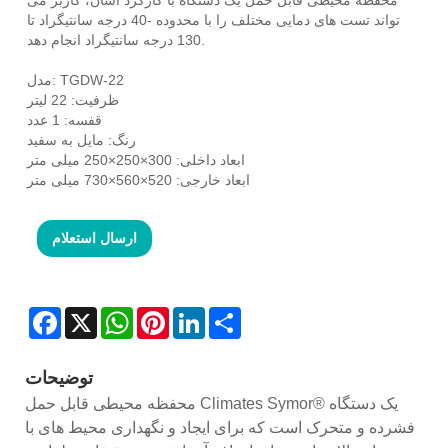
تواند تست های دمایی مختلف را با محدوده -40 درجه سانتیگراد تا
130 درجه سانتیگراد انجام دهد.
مدل: TGDW-22
ظرفیت: 22 لیتر
قفسه: 1 عدد
رنگ: مایل به سفید
ابعاد داخلی: 300×250×250 میلی متر
ابعاد خارجی: 520×560×730 میلی متر
ارسال استعلام
Facebook
X
WhatsApp
Pinterest
LinkedIn
Share
توضیحات
محفظه محیطی قابل حمل Climates Symor® یک دستگاه
فشرده و متحرک است که برای ایجاد و نگهداری محیط های با