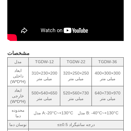
مشخصات
TGDW-36
TGDW-22
TGDW-12
مدل
ابعاد
310×230×200
320×250×250
400×300×300
داخلی
میلی متر
میلی متر
میلی متر
(W*D*H)
ابعاد
500×540×650
520×560×730
640×730×970
خارجی
میلی متر
میلی متر
میلی متر
(W*D*H)
محدوده
مدل A:-20°C~+130°C مدل B: -40°C~+130°C
دما
≤±0.5 درجه سانتیگراد
نوسان دما