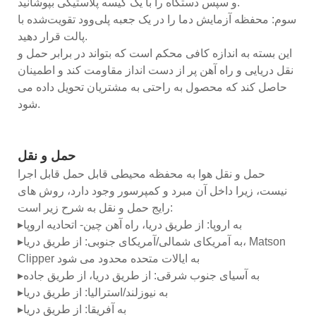
و سپس دستگاه را با یک کیسه پلاستیکی بپوشانید.
سوم: محفظه آزمایش دما را در یک جعبه پلی‌وود تقویت‌شده با
پالت قرار دهید.
این بسته به اندازه کافی محکم است که بتواند در برابر حمل و
نقل دریایی و راه آهن پر از دست انداز مقاومت کند و اطمینان
حاصل کند که محصول به راحتی به مشتریان تحویل داده می
شود.
حمل و نقل
حمل و نقل هوا به محفظه محیطی قابل حمل قابل اجرا
نیست، زیرا داخل آن مبرد و کمپرسور وجود دارد، روش های
رایج حمل و نقل به شرح زیر است:
▸به اروپا: از طریق دریا، راه آهن چین- اتحادیه اروپا
▸به آمریکای شمالی/آمریکای جنوبی: از طریق دریا، Matson
Clipper به ایالات متحده محدود می شود
▸به آسیای جنوب شرقی: از طریق دریا، از طریق جاده
▸به نیوزلند/استرالیا: از طریق دریا
▸به آفریقا: از طریق دریا