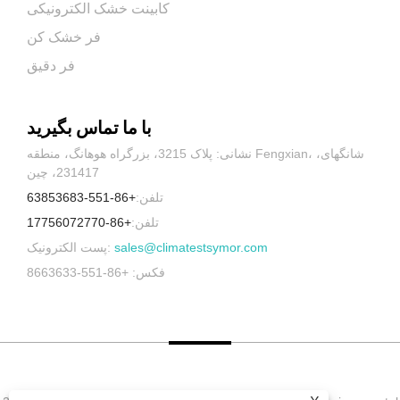
کابینت خشک الکترونیکی
فر خشک کن
فر دقیق
با ما تماس بگیرید
نشانی: پلاک 3215، بزرگراه هوهانگ، منطقه Fengxian، شانگهای،
231417، چین
تلفن:
+86-551-63853683
تلفن:
+86-17756072770
sales@climatestsymor.com
پست الکترونیک:
فکس: +86-551-8663633