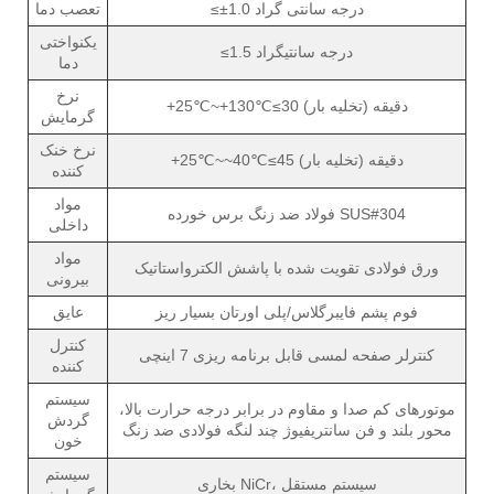
≤±1.0 درجه سانتی گراد
تعصب دما
یکنواختی
≤1.5 درجه سانتیگراد
دما
نرخ
+25℃~+130℃≤30 دقیقه (تخلیه بار)
گرمایش
نرخ خنک
+25℃~~40℃≤45 دقیقه (تخلیه بار)
کننده
مواد
فولاد ضد زنگ برس خورده SUS#304
داخلی
مواد
ورق فولادی تقویت شده با پاشش الکترواستاتیک
بیرونی
فوم پشم فایبرگلاس/پلی اورتان بسیار ریز
عایق
کنترل
کنترلر صفحه لمسی قابل برنامه ریزی 7 اینچی
کننده
سیستم
موتورهای کم صدا و مقاوم در برابر درجه حرارت بالا،
گردش
محور بلند و فن سانتریفیوژ چند لنگه فولادی ضد زنگ
خون
سیستم
بخاری NiCr، سیستم مستقل