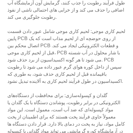
طول فرآیند رطوبت را جذب کنند، گرمایش آون آزمایشگاه آب
اضافی را حذف می کند و از خرابی های احتمالی ناشی از نفوذ
رطوبت جلوگیری می کند.
لحیم کاری موجی: لحیم کاری موجی شامل عبور دادن قسمت
پایین PCB از روی حوضچه ای از لحیم مذاب است که یک
اتصال محکم بین PCB و قطعات الکترونیکی ایجاد می کند.
قبل از لحیم کاری موجی، PCB با شار محلول در آب شسته
می شود تا هر گونه اکسیداسیون از برد حذف شود. PCB
سپس از داخل کوره هوای گرم عبور داده می شود تا رطوبت
باقیمانده قبل از لحیم کاری حذف شود، به طوری که
اکسیداسیون در طول فرآیند لحیم کاری به آلاینده تبدیل نشود.
گلدان و کپسوله‌سازی: برای محافظت از دستگاه‌های
الکترونیکی در برابر رطوبت، پوشاندن دستگاه با یک گلدان یا
مواد کپسوله‌ای که ضد آب است، معمول است. این مواد
معمولاً حاوی فرآیند پخت هستند که برای اطمینان از پخت
کامل مواد، نیاز به پخت در دمای بالا دارد. قرار دادن دستگاه ها
در آزمایشگاه کوره گرمایشی می تواند مواد گلدانی یا کپسوله