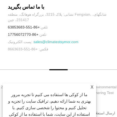
با ما تماس بگیرید
نشانی: پلاک 3215، بزرگراه هوهانگ، منطقه Fengxian، شانگهای،
231417، چین
تلفن:
+86-551-63853683
تلفن:
+86-17756072770
sales@climatestsymor.com
پست الکترونیک:
فکس: +86-551-8663633
X
حق چاپ © 2022 Symor Instrument Equipment Co., Ltd. Environmental
Test Chamber, Electronic Dry Cobine, Accelerated Weathering Test
ما از کوکی ها استفاده می کنیم تا تجربه مرور
Chamber کلیه حقوق محفوظ است.
بهتری به شما ارائه دهیم، ترافیک سایت را تجزیه و
تحلیل کنیم و محتوا را شخصی سازی کنیم. با
ارسال استعلام
دانلود
اخبار
محصولات
درباره ما
صفحه اصلی
استفاده از این سایت، شما با استفاده ما از کوکی