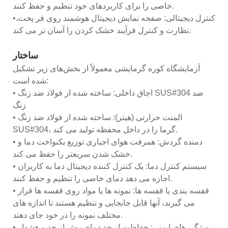
خاصی را برای کاربردهای خود تنظیم و حفظ کنند.
•کنترل دیجیتالی: صفحه نمایش دیجیتال هوشمند روی فر پخت،
نظارت و کنترل فرآیند خشک کردن را آسان تر می کند.
ساختار
آزمایشگاه کوره گرمایشی معمولاً از بخش‌های زیر تشکیل
شده است:
• اجاق داخلی: ساخته شده از فولاد ضد زنگ SUS#304 ضد
زنگ
• المنت حرارتی (هیتر): ساخته شده از فولاد ضد زنگ
SUS#304، گرما را در داخل محفظه تولید می کند.
• دمنده گردش: همرفت هوای اجباری توزیع یکنواخت دما و
خشک شدن سریعتر را حفظ می کند.
• سیستم کنترل دما: یک کنترل کننده دیجیتال دما به کاربران
اجازه می دهد دمای خاصی را تنظیم و حفظ کنند.
• قفسه بندی یا قفسه ها: نمونه ها یا مواد روی قفسه ها قرار
می گیرند، آنها قابل جابجایی و تنظیم هستند تا اندازه های
مختلف نمونه را در خود جای دهند.
• ویژگی های ایمنی: حفاظت از حد دمای بیش از حد و هشدار.