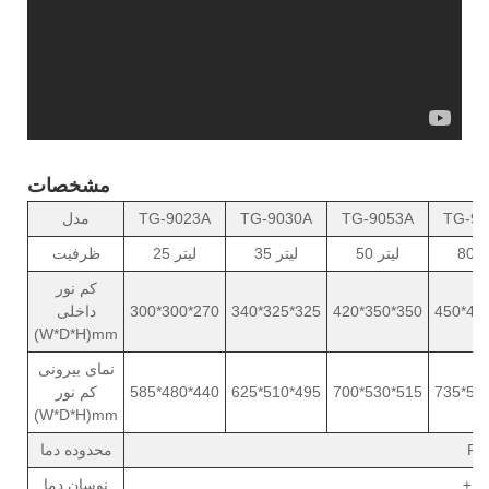
مشخصات
TG-90
TG-9053A
TG-9030A
TG-9023A
مدل
یتر
50 لیتر
35 لیتر
25 لیتر
ظرفیت
کم نور
450*40
420*350*350
340*325*325
300*300*270
داخلی
(W*D*H)mm
نمای بیرونی
735*58
700*530*515
625*510*495
585*480*440
کم نور
(W*D*H)mm
RT
محدوده دما
نوسان دما