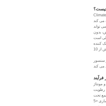
20٪ RH-60٪ RH استفاده می شود، هر نقطه رطوبت در
 تواند
، بدون نیاز به تعویض، بدون
ک کننده
ر به طور خودکار طراوت و
 مونتاژ
اندارد IPC
رد وجود دارد که
عبارتند از ذخیره‌سازی <5% RH و <10% RH در یک کابینت ذخیره‌سازی خشک یا جعبه خشک. زمانی که زمان نوردهی از 72 ساعت