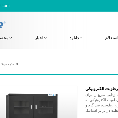
r.com
ستعلام
دانلود
اخبار
محصو
کابینت ذخیره سازی خشک 20-60% RH
محصولات
رطوبت الکترونیکی
زدایی سریع را برای
طوبت الکترونیکی نه
یع رطوبت، ضد گرد و