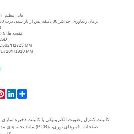
رطوبت: 20٪ - 60٪ RH قابل تنظیم
(م
قفسه ها: 5 عدد، قابل تنظیم ارتفاع
رنگ: آبی تیره، ای
ابعاد داخلی: H1723 MM
ابعاد بیرونی: H1910 MM
atsApp
Pinterest
LinkedIn
Share
کاست 