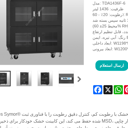
مدل: TDA1436F-6
ظرفیت: 1436 لیتر
زمان ریکاوری: حداکثر 30 دقیقه پس از باز شدن درب 30 ثانیه سپس بسته شد.
حیط 25± 60% RH)
من ESD
W1198*D682*
W1200*D710*
ارسال استعلام
Facebook
X
Wh
Climates Symor® کابینت کنترل رطوبت الکترونیکی یا کابینت ذخیره سازی خش
شده حفظ می کند، این کابینت خشک خودکار برای ذخیره سازی MSD، مانند تخته های مدار چاپی (PCB)، صفحات،
ها، فیبرهای نوری، مدارهای مجتمع مناسب است. چیپس و نمونه آزم