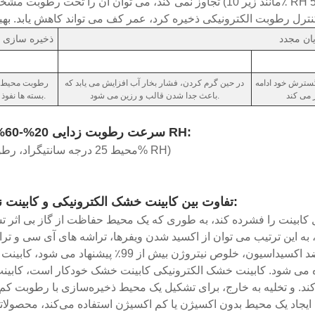
تجاوز نمی کند، می توان آن را تحت رطوبت مشخص شده (مانند زیر 10٪ RH یا زیر 5٪ RH) به مدت 5 بار یا 10 برابر ب
یان مجدد
ذخیره سازی 
سترش خود ادامه
در حین گرم کردن، فشار بخار آب افزایش می یابد که
رطوبت محیط ب
باعث جدا شدن قالب و رزین می شود.
بسته ها نفوذ می کند.
سرعت رطوبت زدایی 20%-60% سری RH:
(محیط 25 درجه سانتیگراد، رطوبت 60% RH)
تفاوت بین کابینت خشک الکترونیکی و کابینت نیتروژن:
 این ترتیب می توان از اکسید شدن ویفرها، تراشه های آی سی و تراشه های LED جلوگیری کرد. کابینت نیترو
پاکسازی نیتروژن برای تامین رطوبت کم و ذخیره سازی ضد اکسیداسیون، خلوص نیتروژن بیش از 99٪ پی
اده می شود. کابینت خشک الکترونیکی کابینت خشک خودکار است، کابین
 و تخلیه به خارج، برای تشکیل یک محیط ذخیره‌سازی با رطوبت کم، 
ای ایجاد یک محیط بدون اکسیژن یا کم اکسیژن استفاده می‌کند، محصولات