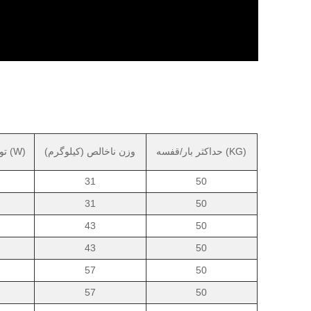
حداکثر بار/قفسه (KG)
وزن ناخالص (کیلوگرم)
توان متوسط ​​(W)
31
50
31
50
43
50
43
50
57
50
57
50