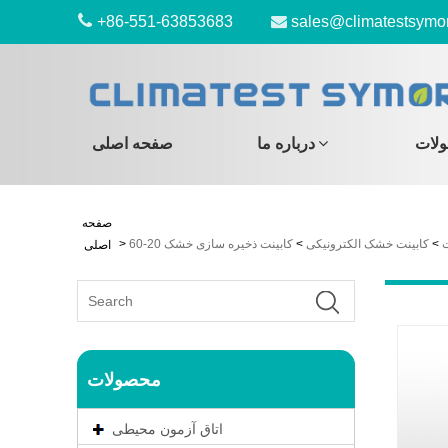
+86-551-63853683
sales@climatestsymo
لات
درباره ما
صفحه اصلی
صفحه
>
کابینت خشک الکترونیکی
>
>
اصلی
محصولات
اتاق آزمون محیطی