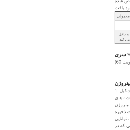
یشتر در یک کابینت
معمولی
ه داخل
1. کابینت نیتروژن با گاز نیتروژن پر می شود تا اکسیژن داخل کابینت را فشرده کند، به طوری که یک محیط حفاظت از گاز بی اثر تشکیل
ژن بستگی به
شنهاد می شود، کابینت نیتروژن
ت ذخیره
توانایی
ی که در