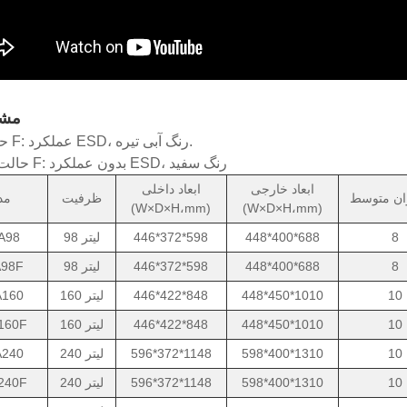
مش
حالت # با F: عملکرد ESD، رنگ آبی تیره.
حالت # بدون F: بدون عملکرد ESD، رنگ سفید
ابعاد خارجی
ابعاد داخلی
ظرفیت
مد
(W×D×H،mm)
(W×D×H،mm)
8
448*400*688
446*372*598
98 لیتر
A98
8
448*400*688
446*372*598
98 لیتر
98F
10
448*450*1010
446*422*848
160 لیتر
160
10
448*450*1010
446*422*848
160 لیتر
160F
10
598*400*1310
596*372*1148
240 لیتر
240
10
598*400*1310
596*372*1148
240 لیتر
240F