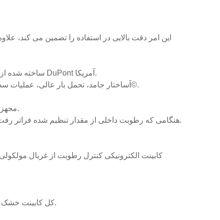
· ساخته شده از فولاد گالوانیزه با ضخامت 1.2 میلی متر، با پاشش پودر ضد الکتریسیته ساکن DuPont آمریکا.
Î©.
-ساختار جامد، تحمل بار عالی، عملیات سطحی با 18 فرآیند پاشش پودر، مقدار مقاومت استاتیک 
· مجهز به هشدار رطوبت بیش از حد + هشدار باز شدن درب و سیستم ثبت اطلاعات.
هنگامی که رطوبت داخلی از مقدار تنظیم شده فراتر رفت یا درب باز شد، بلافاصله با صدا و نور هشدار می دهد تا به اپراتور یادآوری شود.
-کل کابینت خشک از قفل تحت فشار استفاده می کند تا احتمال نفوذ رطوبت را به حداقل برساند.